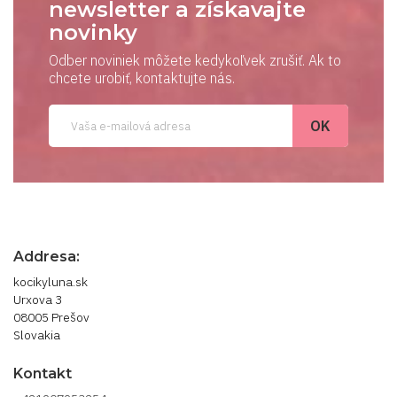
newsletter a získavajte
novinky
Odber noviniek môžete kedykoľvek zrušiť. Ak to
chcete urobiť, kontaktujte nás.
Addresa:
kocikyluna.sk
Urxova 3
08005 Prešov
Slovakia
Kontakt