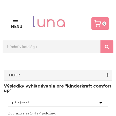
0
MENU
FILTER
Výsledky vyhľadávania pre "kinderkraft comfort
up"

Dôležitosť
Zobrazuje sa 1-4 z 4 položiek