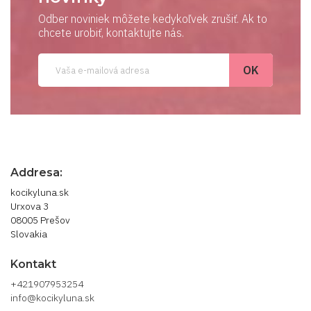
Odber noviniek môžete kedykoľvek zrušiť. Ak to
chcete urobiť, kontaktujte nás.
Addresa:
kocikyluna.sk
Urxova 3
08005 Prešov
Slovakia
Kontakt
+421907953254
info@kocikyluna.sk