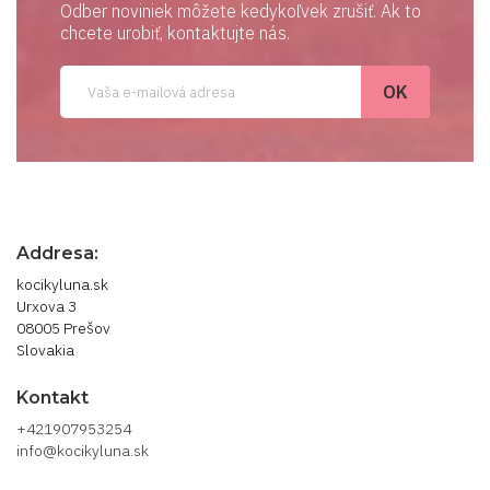
Odber noviniek môžete kedykoľvek zrušiť. Ak to
chcete urobiť, kontaktujte nás.
Addresa:
kocikyluna.sk
Urxova 3
08005 Prešov
Slovakia
Kontakt
+421907953254
info@kocikyluna.sk