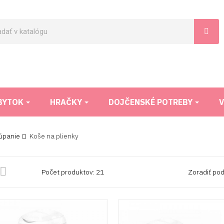
BYTOK
HRAČKY
DOJČENSKÉ POTREBY
V
úpanie
Koše na plienky

Počet produktov: 21
Zoradiť pod