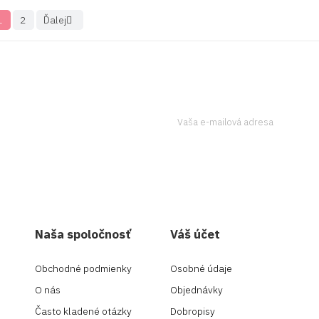
1
2
Ďalej

tter a získavajte
Ak to chcete urobiť, kontaktujte
Naša spoločnosť
Váš účet
Obchodné podmienky
Osobné údaje
O nás
Objednávky
Často kladené otázky
Dobropisy