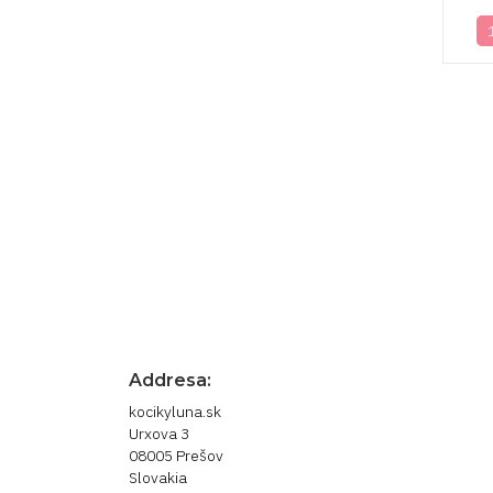
Prihláste sa pre newsle
novinky
Odber noviniek môžete kedykoľvek zrušiť. 
nás.
Addresa:
kocikyluna.sk
Urxova 3
08005 Prešov
Slovakia