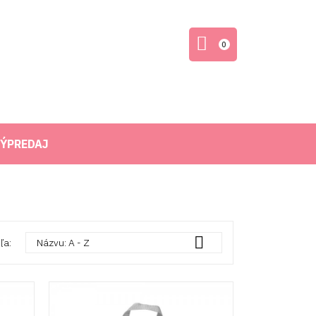
0
ÝPREDAJ

ľa:
Názvu: A - Z