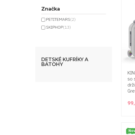
Značka
PETITEMARS
(2)
SKIPHOP
(13)
DETSKÉ KUFRÍKY A
BATOHY
KIN
so 
drž
Gre
99
Nov