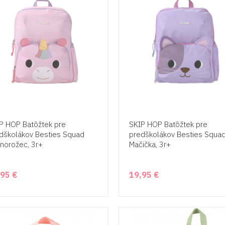
P HOP Batôžtek pre
SKIP HOP Batôžtek pre
dškolákov Besties Squad
predškolákov Besties Squa
norožec, 3r+
Mačička, 3r+
,95 €
19,95 €