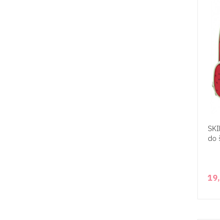
SKI
do 
19