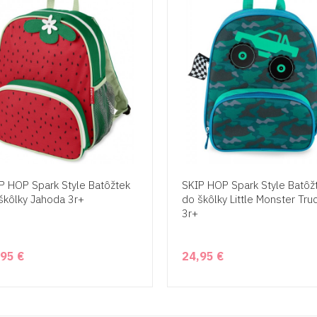
P HOP Spark Style Batôžtek
SKIP HOP Spark Style Batôž
škôlky Jahoda 3r+
do škôlky Little Monster Tru
3r+
,95 €
24,95 €