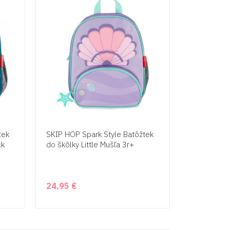
tek
SKIP HOP Spark Style Batôžtek
ck
do škôlky Little Mušľa 3r+
24,95 €