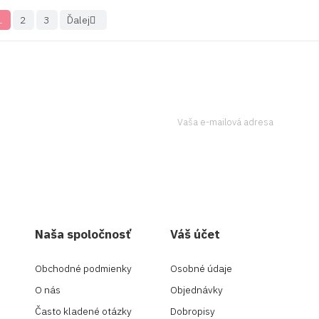
1
2
3
Ďalej

tter a získavajte
Ak to chcete urobiť, kontaktujte
Naša spoločnosť
Váš účet
Obchodné podmienky
Osobné údaje
O nás
Objednávky
Často kladené otázky
Dobropisy