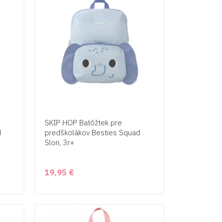
SKIP HOP Batôžtek pre
d
predškolákov Besties Squad
Slon, 3r+
19,95 €