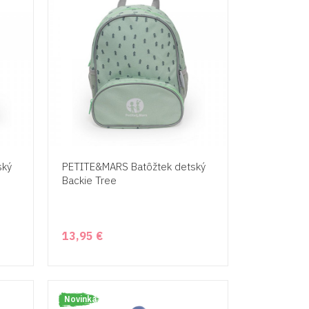
ský
PETITE&MARS Batôžtek detský
Backie Tree
13,95 €
Novinka