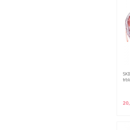
SKI
trb
20