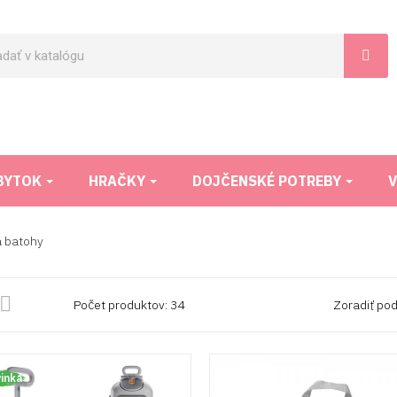
BYTOK
HRAČKY
DOJČENSKÉ POTREBY
V
a batohy

Počet produktov: 34
Zoradiť pod
inka