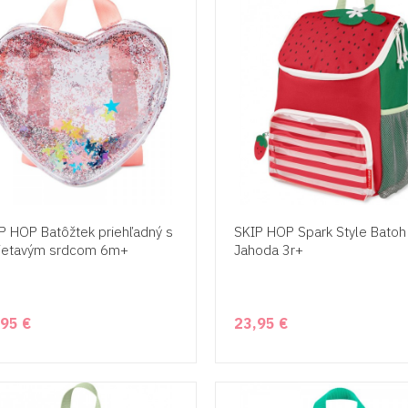
P HOP Batôžtek priehľadný s
SKIP HOP Spark Style Batoh
lietavým srdcom 6m+
Jahoda 3r+
,95 €
23,95 €