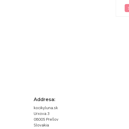
Prihláste sa pre newsle
novinky
Odber noviniek môžete kedykoľvek zrušiť. 
nás.
Addresa:
kocikyluna.sk
Urxova 3
08005 Prešov
Slovakia