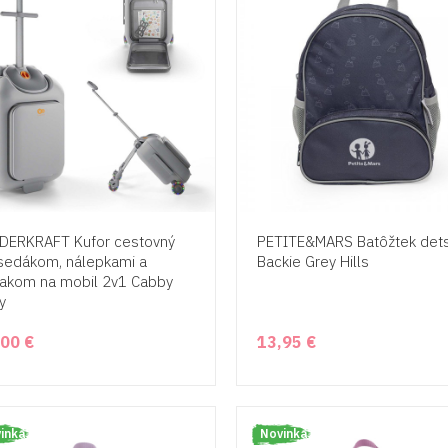
DERKRAFT Kufor cestovný
PETITE&MARS Batôžtek det
sedákom, nálepkami a
Backie Grey Hills
iakom na mobil 2v1 Cabby
y
,00 €
13,95 €
inka
Novinka