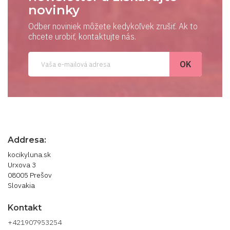
novinky
Odber noviniek môžete kedykoľvek zrušiť. Ak to
chcete urobiť, kontaktujte nás.
Addresa:
kocikyluna.sk
Urxova 3
08005 Prešov
Slovakia
Kontakt
+421907953254