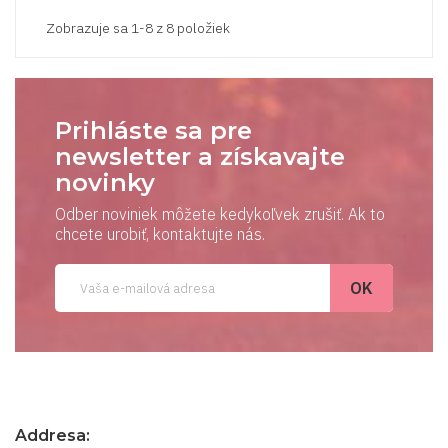
Zobrazuje sa 1-8 z 8 položiek
Prihláste sa pre
newsletter a získavajte
novinky
Odber noviniek môžete kedykoľvek zrušiť. Ak to
chcete urobiť, kontaktujte nás.
Addresa: