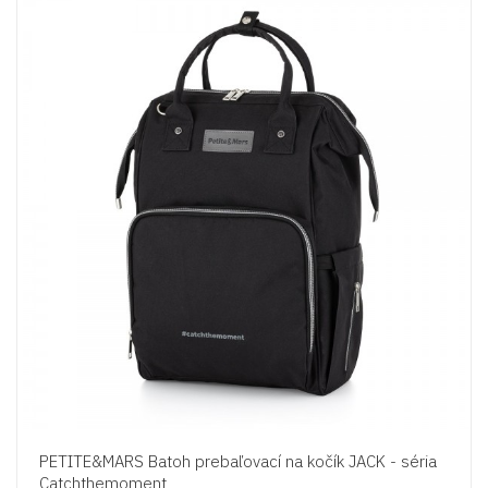
PETITE&MARS Batoh prebaľovací na kočík JACK - séria
Catchthemoment