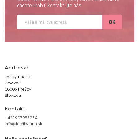
chcete urobiť, kontaktujte nás.
Addresa:
kocikyluna.sk
Urxova 3
08005 Prešov
Slovakia
Kontakt
+421907953254
info@kocikyluna.sk