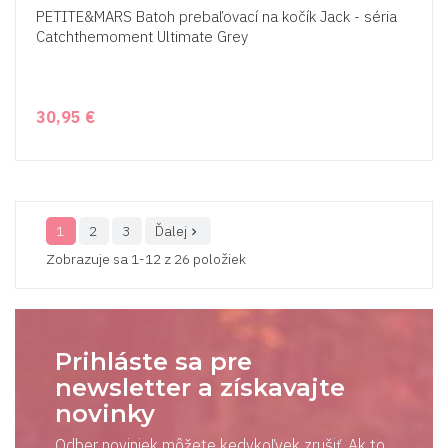
PETITE&MARS Batoh prebaľovací na kočík Jack - séria
Catchthemoment Ultimate Grey
30,95 €
1
2
3
Ďalej

Zobrazuje sa 1-12 z 26 položiek
Prihláste sa pre
newsletter a získavajte
novinky
Odber noviniek môžete kedykoľvek zrušiť. Ak to