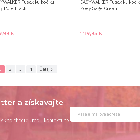
YWALKER Fusak ku kočíku
EASYWALKER Fusak ku kočík
y Pure Black
Zoey Sage Green
9,99 €
119,95 €
1
2
3
4
Ďalej

tter a získavajte
Ak to chcete urobiť, kontaktujte