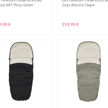
YWALKER Fusak ku kočíku
EASYWALKER Fusak ku kočík
vey NXT Moss Green
Zoey Almond Taupe
9,00 €
119,95 €