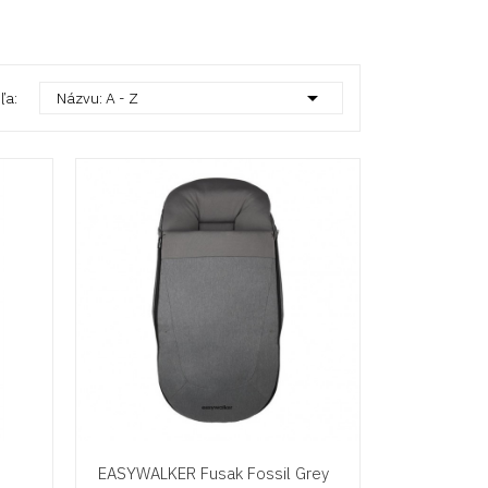

ľa:
Názvu: A - Z
EASYWALKER Fusak Fossil Grey