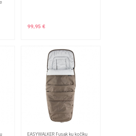
e
99,95 €
u
EASYWALKER Fusak ku kočíku