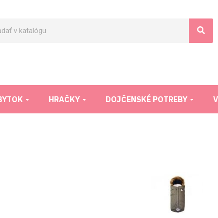
BYTOK
HRAČKY
DOJČENSKÉ POTREBY
V