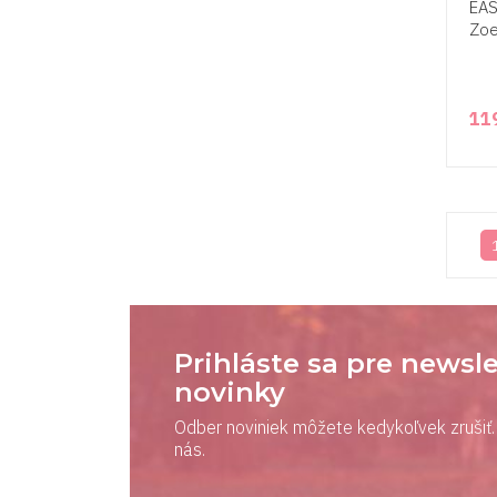
EAS
Zoe
11
Prihláste sa pre newsle
novinky
Odber noviniek môžete kedykoľvek zrušiť. 
nás.