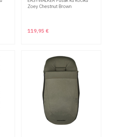
u
EASYWALKER Fusak ku kočíku
Zoey Chestnut Brown
119,95 €