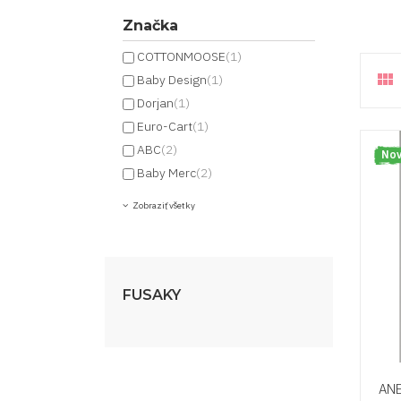
Značka
COTTONMOOSE
(1)

Baby Design
(1)
Dorjan
(1)
Euro-Cart
(1)
ABC
(2)
Nov
Baby Merc
(2)
Zobraziť všetky
FUSAKY
ANE