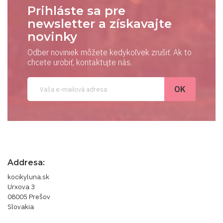
Prihláste sa pre
newsletter a získavajte
novinky
Odber noviniek môžete kedykoľvek zrušiť. Ak to
chcete urobiť, kontaktujte nás.
Addresa:
kocikyluna.sk
Urxova 3
08005 Prešov
Slovakia