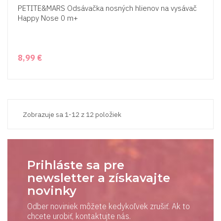
PETITE&MARS Odsávačka nosných hlienov na vysávač
Happy Nose 0 m+
8,99 €
Zobrazuje sa 1-12 z 12 položiek
Prihláste sa pre
newsletter a získavajte
novinky
Odber noviniek môžete kedykoľvek zrušiť. Ak to
chcete urobiť, kontaktujte nás.