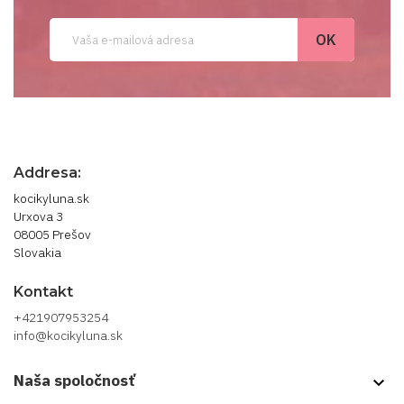
Addresa:
kocikyluna.sk
Urxova 3
08005 Prešov
Slovakia
Kontakt
+421907953254
info@kocikyluna.sk
Naša spoločnosť
keyboard_arrow_down