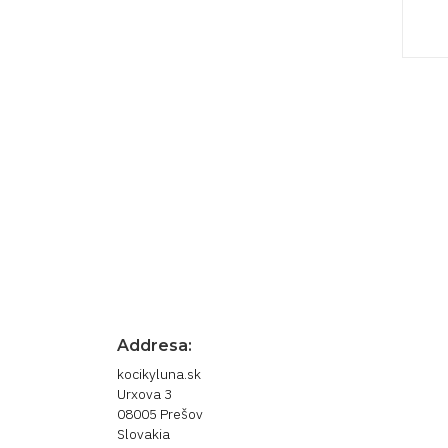
Prihláste sa pre newsle
novinky
Odber noviniek môžete kedykoľvek zrušiť. 
nás.
Addresa:
kocikyluna.sk
Urxova 3
08005 Prešov
Slovakia