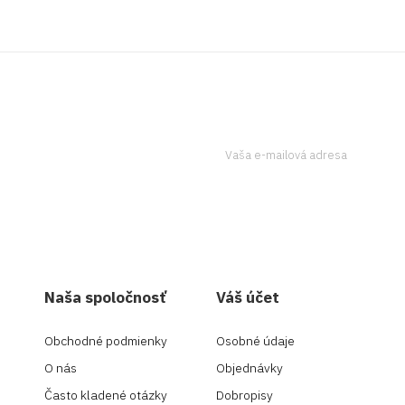
tter a získavajte
Ak to chcete urobiť, kontaktujte
Naša spoločnosť
Váš účet
Obchodné podmienky
Osobné údaje
O nás
Objednávky
Často kladené otázky
Dobropisy