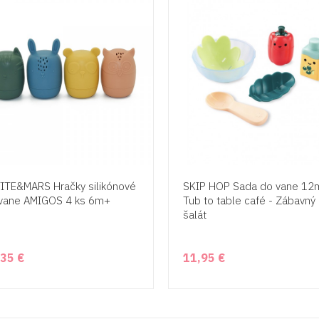
ITE&MARS Hračky silikónové
SKIP HOP Sada do vane 12
vane AMIGOS 4 ks 6m+
Tub to table café - Zábavný
šalát
,35 €
11,95 €