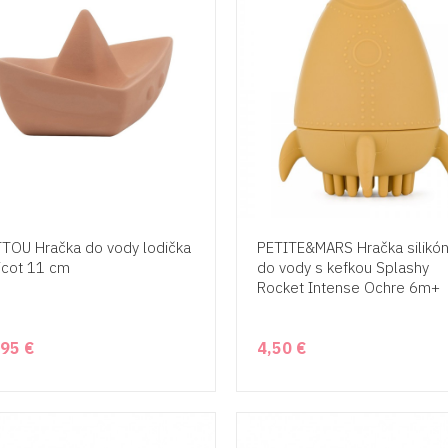
TOU Hračka do vody lodička
PETITE&MARS Hračka silikó
icot 11 cm
do vody s kefkou Splashy
Rocket Intense Ochre 6m+
,95 €
4,50 €