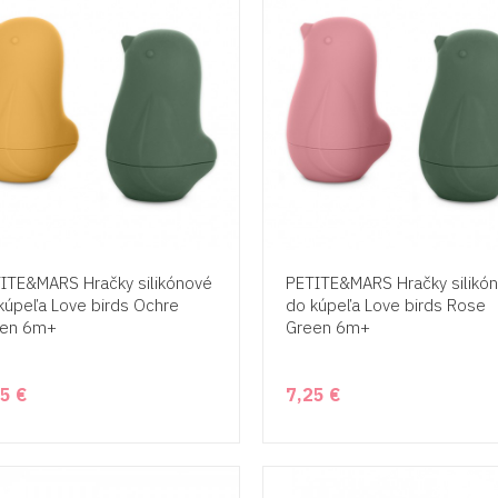
ITE&MARS Hračky silikónové
PETITE&MARS Hračky silikó
kúpeľa Love birds Ochre
do kúpeľa Love birds Rose
een 6m+
Green 6m+
5 €
7,25 €