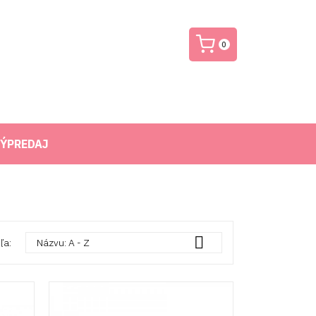
0
ÝPREDAJ

ľa:
Názvu: A - Z