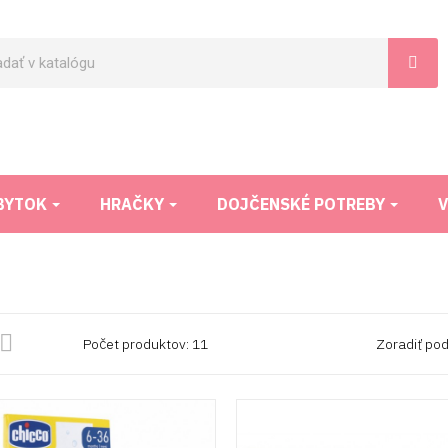
BYTOK
HRAČKY
DOJČENSKÉ POTREBY
V

Počet produktov: 11
Zoradiť pod