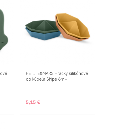
nové
PETITE&MARS Hračky silikónové
do kúpeľa Ships 6m+
5,15 €