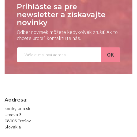
Prihláste sa pre
newsletter a získavajte
novinky
Odber noviniek môžete kedykoľvek zrušiť. Ak to
chcete urobiť, kontaktujte nás.
Addresa:
kocikyluna.sk
Urxova 3
08005 Prešov
Slovakia