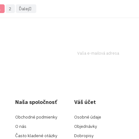
1
2
Ďalej

tter a získavajte
Ak to chcete urobiť, kontaktujte
Naša spoločnosť
Váš účet
Obchodné podmienky
Osobné údaje
O nás
Objednávky
Často kladené otázky
Dobropisy