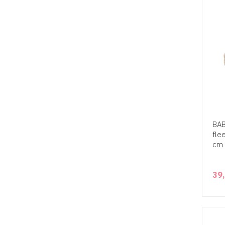
BAB
fle
cm 
39