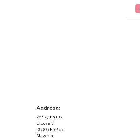
Prihláste sa pre newsle
novinky
Odber noviniek môžete kedykoľvek zrušiť. 
nás.
Addresa:
kocikyluna.sk
Urxova 3
08005 Prešov
Slovakia