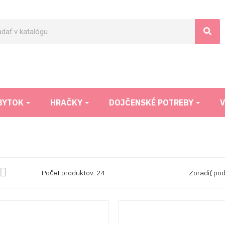
BYTOK
HRAČKY
DOJČENSKÉ POTREBY
V

Počet produktov: 24
Zoradiť pod