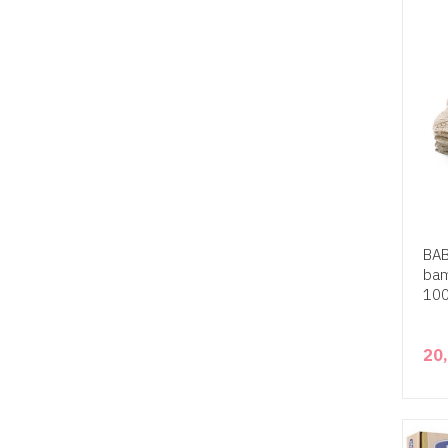
BAB
bam
10
20