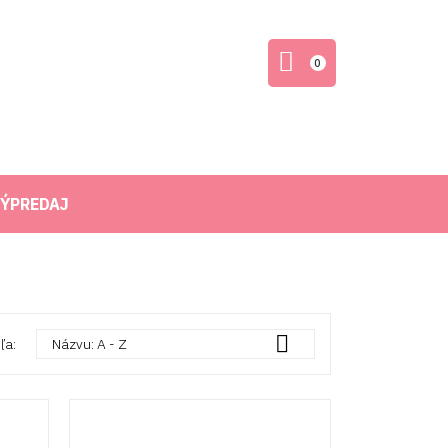
0
ÝPREDAJ

ľa:
Názvu: A - Z