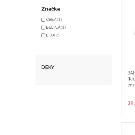
Značka
CEBA
(1)
BELPLA
(1)
EKO
(2)
DEKY
BAB
fle
cm 
39