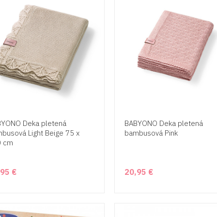
YONO Deka pletená
BABYONO Deka pletená
busová Light Beige 75 x
bambusová Pink
0 cm
,95 €
20,95 €