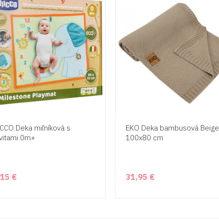
CCO Deka miľníková s
EKO Deka bambusová Beige
ivitami 0m+
100x80 cm
,15 €
31,95 €