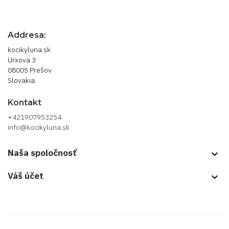
Addresa:
kocikyluna.sk
Urxova 3
08005 Prešov
Slovakia
Kontakt
+421907953254
info@kocikyluna.sk
Naša spoločnosť
keyboard_arrow_down
Váš účet
