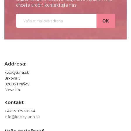
chcete urobiť, kontaktujte nás.
Addresa:
kocikyluna.sk
Urxova 3
08005 Prešov
Slovakia
Kontakt
+421907953254
info@kocikyluna.sk