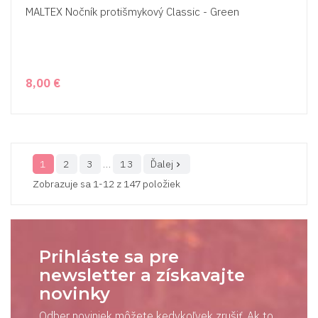
MALTEX Nočník protišmykový Classic - Green
8,00 €
1
2
3
…
13
Ďalej

Zobrazuje sa 1-12 z 147 položiek
Prihláste sa pre
newsletter a získavajte
novinky
Odber noviniek môžete kedykoľvek zrušiť. Ak to