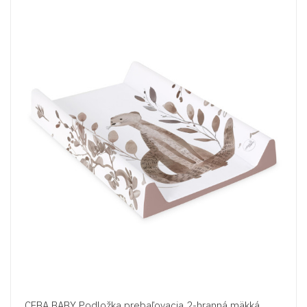
CEBA BABY Podložka prebaľovacia 2-hranná mäkká