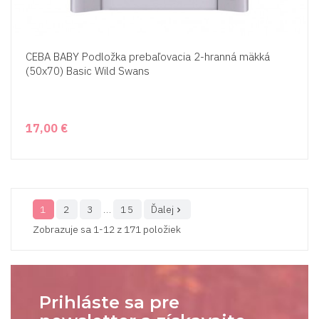
CEBA BABY Podložka prebaľovacia 2-hranná mäkká
(50x70) Basic Wild Swans
17,00 €
1
2
3
…
15
Ďalej

Zobrazuje sa 1-12 z 171 položiek
Prihláste sa pre