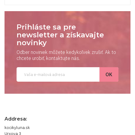
Prihláste sa pre
newsletter a získavajte
novinky
Odber noviniek môžete kedykoľvek zrušiť. Ak to
chcete urobiť, kontaktujte nás.
Addresa:
kocikyluna.sk
Urxova 3