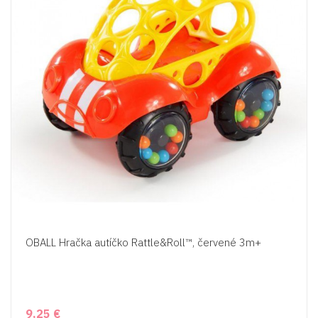
OBALL Hračka autíčko Rattle&Roll™, červené 3m+
9,25 €