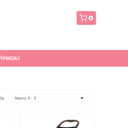
0
ÝPREDAJ

ľa:
Názvu: A - Z