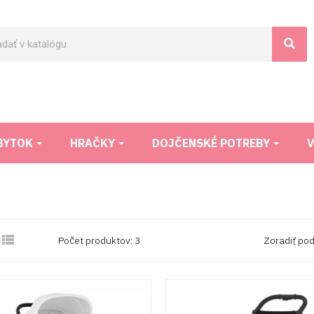
BYTOK
HRAČKY
DOJČENSKÉ POTREBY
V

Počet produktov: 3
Zoradiť pod