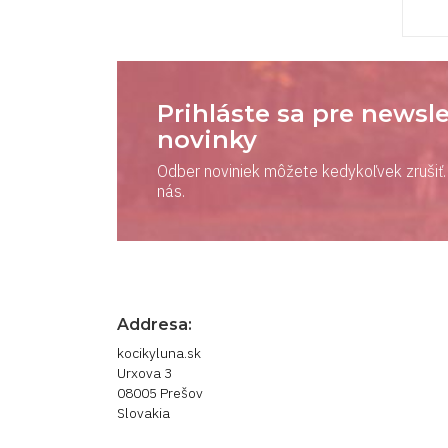
Prihláste sa pre newsle
novinky
Odber noviniek môžete kedykoľvek zrušiť. 
nás.
Addresa:
kocikyluna.sk
Urxova 3
08005 Prešov
Slovakia