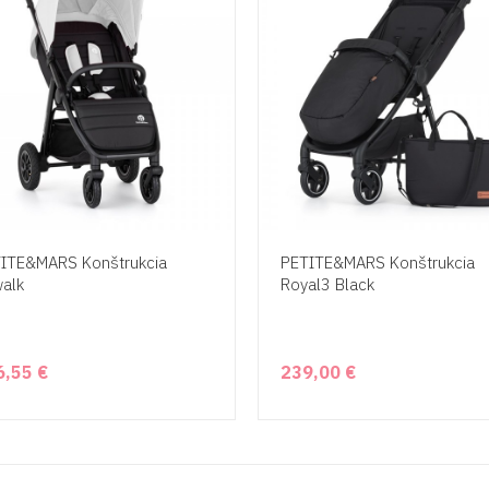
ITE&MARS Konštrukcia
PETITE&MARS Konštrukcia
walk
Royal3 Black
6,55 €
239,00 €