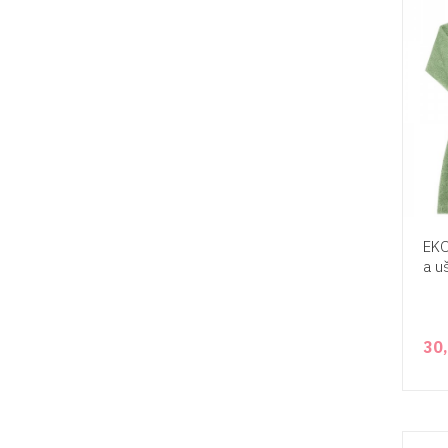
EKO
a u
30