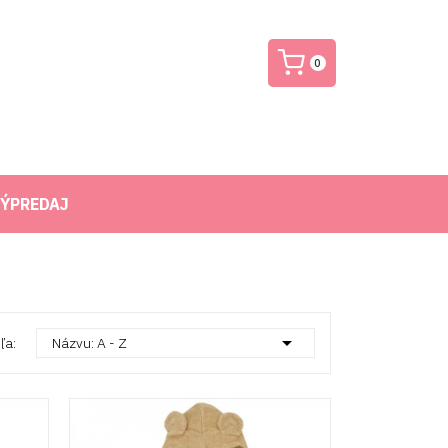
0
ÝPREDAJ

ľa:
Názvu: A - Z