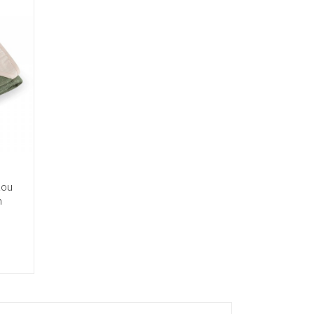
lou
m