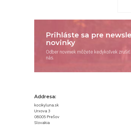
Prihláste sa pre newsle
novinky
Odber noviniek môžete kedykoľvek zrušiť. 
nás.
Addresa:
kocikyluna.sk
Urxova 3
08005 Prešov
Slovakia