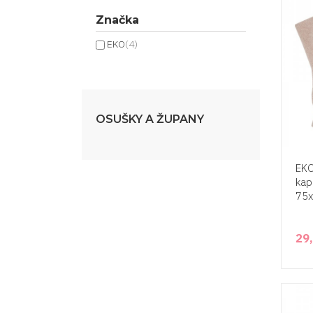
Značka
EKO
(4)
OSUŠKY A ŽUPANY
EKO
kap
75
29