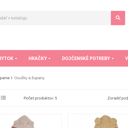
BYTOK
HRAČKY
DOJČENSKÉ POTREBY
V
panie
Osušky a župany

Počet produktov: 5
Zoradiť pod