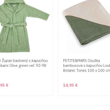
 Župan bavlnený s kapucňou
PETITE&MARS Osuška
škami Olive green veľ. 92-98
bambusová s kapucňou Lou
Botanic Tones 100 x 100 c
,95 €
14,95 €