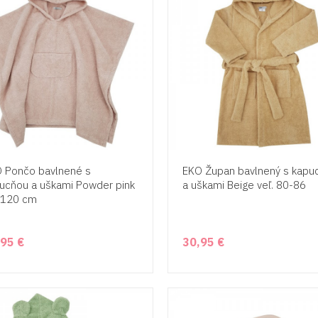
 Pončo bavlnené s
EKO Župan bavlnený s kapu
ucňou a uškami Powder pink
a uškami Beige veľ. 80-86
x120 cm
,95 €
30,95 €