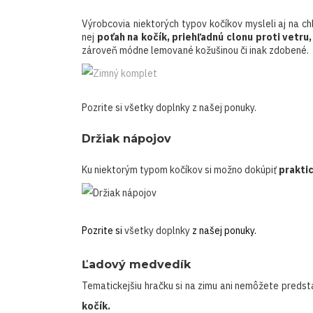
Výrobcovia niektorých typov kočíkov mysleli aj na ch
nej
poťah na kočík, priehľadnú clonu proti vetru
zároveň módne lemované kožušinou či inak zdobené.
Pozrite si
všetky doplnky
z našej ponuky.
Držiak nápojov
Ku niektorým typom kočíkov si možno dokúpiť
praktic
Pozrite si
všetky doplnky
z našej ponuky.
Ľadový medvedík
Tematickejšiu hračku si na zimu ani nemôžete predsta
kočík.