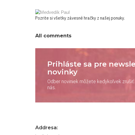
Pozrite si
všetky závesné hračky
z našej ponuky.
All comments
Prihláste sa pre newsle
novinky
Odber noviniek môžete kedykoľvek zrušiť. 
nás.
Addresa: