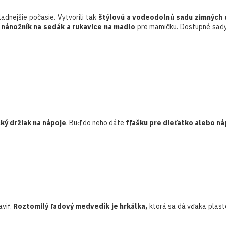
ladnejšie počasie. Vytvorili tak
štýlovú a vodeodolnú sadu zimných
, nánožník na sedák a rukavice na madlo
pre mamičku. Dostupné sady 
ký držiak na nápoje
. Buď do neho dáte
fľašku pre dieťatko alebo ná
viť.
Roztomilý ľadový medvedík je hrkálka,
ktorá sa dá vďaka plas