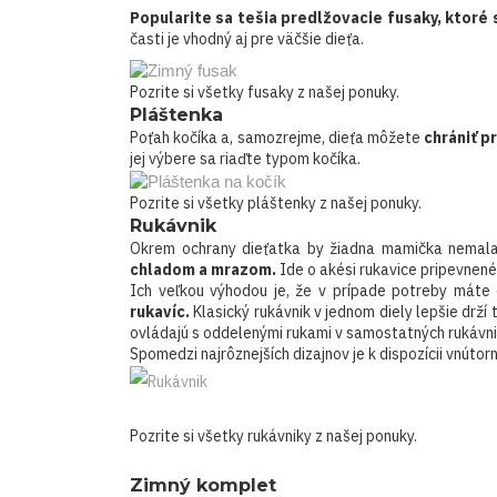
Popularite sa tešia predlžovacie fusaky, ktoré 
časti je vhodný aj pre väčšie dieťa.
Pozrite si
všetky fusaky
z našej ponuky.
Pláštenka
Poťah kočíka a, samozrejme, dieťa môžete
chrániť 
jej výbere sa riaďte typom kočíka.
Pozrite si
všetky pláštenky
z našej ponuky.
Rukávnik
Okrem ochrany dieťatka by žiadna mamička nemala 
chladom a mrazom.
Ide o akési rukavice pripevnené 
Ich veľkou výhodou je, že v prípade potreby máte
rukavíc.
Klasický rukávnik v jednom diely lepšie drží 
ovládajú s oddelenými rukami v samostatných rukávni
Spomedzi najrôznejších dizajnov je k dispozícii vnútor
Pozrite si
všetky rukávniky
z našej ponuky.
Zimný komplet