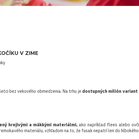
OČÍKU V ZIME
nky
šetci bez vekového obmedzenia. Na trhu je
dostupných milión variant
lený hrejivými a mäkkými materiálmi,
ako napríklad flees alebo ovč
remokavého materiálu, vzhľadom na to, že fusak nepatrí len do hlbokého 