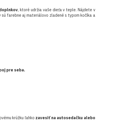
 doplnkov
, ktoré udržia vaše dieťa v teple. Nájdete v
sú farebne aj materiálovo zladené s typom kočíka a
poj pre seba.
tovému krúžku ľahko
zavesiť na autosedačku alebo