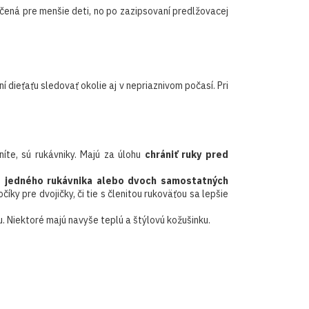
rčená pre menšie deti, no po zazipsovaní predlžovacej
 dieťaťu sledovať okolie aj v nepriaznivom počasí. Pri
te, sú rukávniky. Majú za úlohu
chrániť ruky pred
 z jedného rukávnika alebo dvoch samostatných
íky pre dvojičky, či tie s členitou rukoväťou sa lepšie
u. Niektoré majú navyše teplú a štýlovú kožušinku.