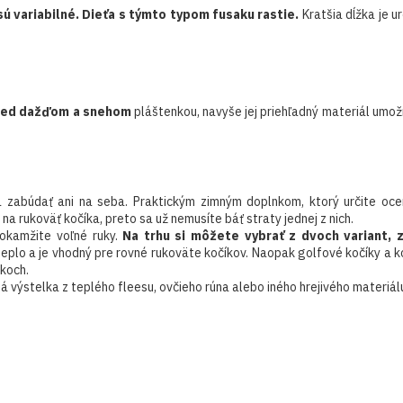
sú variabilné. Dieťa s týmto typom fusaku rastie.
Kratšia dĺžka je u
pred dažďom a snehom
pláštenkou, navyše jej priehľadný materiál umožní
zabúdať ani na seba. Praktickým zimným doplnkom, ktorý určite ocení
na rukoväť kočíka, preto sa už nemusíte báť straty jednej z nich.
 okamžite voľné ruky.
Na trhu si môžete vybrať z dvoch variant,
teplo a je vhodný pre rovné rukoväte kočíkov. Naopak golfové kočíky a koč
koch.
ná výstelka z teplého fleesu, ovčieho rúna alebo iného hrejivého materiál