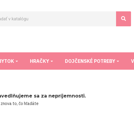
BYTOK
HRAČKY
DOJČENSKÉ POTREBY
V
avedlňujeme sa za nepríjemnosti.
 znova to, čo hľadáte