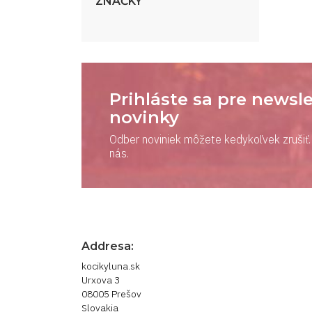
ZNAČKY
Prihláste sa pre newsle
novinky
Odber noviniek môžete kedykoľvek zrušiť. 
nás.
Addresa:
kocikyluna.sk
Urxova 3
08005 Prešov
Slovakia