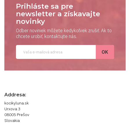
Prihláste sa pre
newsletter a získavajte
novinky
Odber noviniek môžete kedykoľvek zrušiť. Ak to
chcete urobiť, kontaktujte nás.
Addresa:
kocikyluna.sk
Urxova 3
08005 Prešov
Slovakia