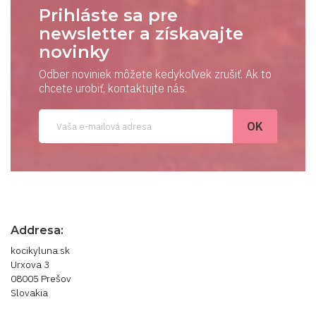
Prihláste sa pre
newsletter a získavajte
novinky
Odber noviniek môžete kedykoľvek zrušiť. Ak to
chcete urobiť, kontaktujte nás.
Addresa:
kocikyluna.sk
Urxova 3
08005 Prešov
Slovakia