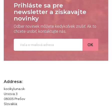
Prihláste sa pre
newsletter a získavajte
novinky
Odber noviniek môžete kedykoľvek zrušiť. Ak to
chcete urobiť, kontaktujte nás.
Addresa:
kocikyluna.sk
Urxova 3
08005 Prešov
Slovakia