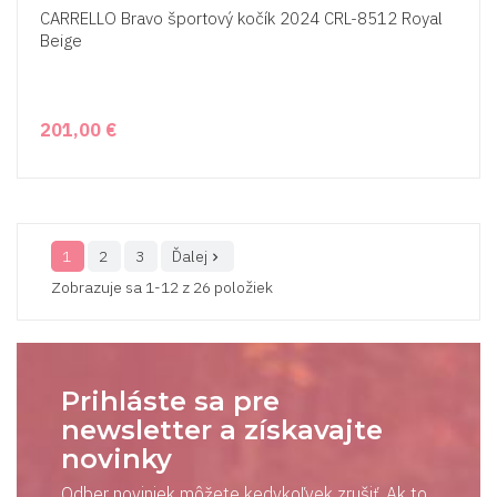
CARRELLO Bravo športový kočík 2024 CRL-8512 Royal
Beige
201,00 €
1
2
3
Ďalej

Zobrazuje sa 1-12 z 26 položiek
Prihláste sa pre
newsletter a získavajte
novinky
Odber noviniek môžete kedykoľvek zrušiť. Ak to