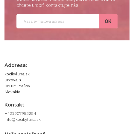
chcete urobiť, kontaktujte nás.
Addresa:
kocikyluna.sk
Urxova 3
08005 Prešov
Slovakia
Kontakt
+421907953254
info@kocikyluna.sk