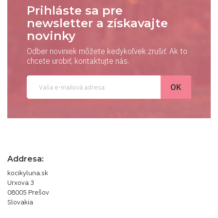
Prihláste sa pre
newsletter a získavajte
novinky
Odber noviniek môžete kedykoľvek zrušiť. Ak to
chcete urobiť, kontaktujte nás.
Addresa:
kocikyluna.sk
Urxova 3
08005 Prešov
Slovakia