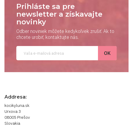
Prihláste sa pre
newsletter a získavajte
novinky
Odber noviniek môžete kedykoľvek zrušiť. Ak to
chcete urobiť, kontaktujte nás.
Addresa:
kocikyluna.sk
Urxova 3
08005 Prešov
Slovakia