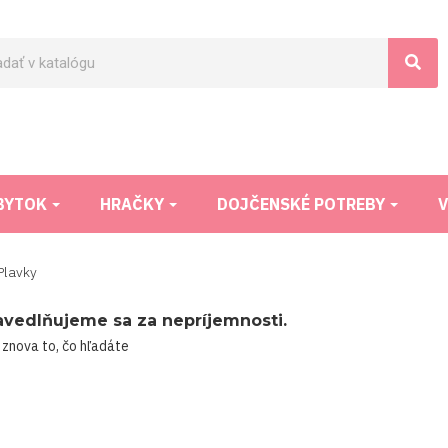
BYTOK
HRAČKY
DOJČENSKÉ POTREBY
V
Plavky
avedlňujeme sa za nepríjemnosti.
 znova to, čo hľadáte