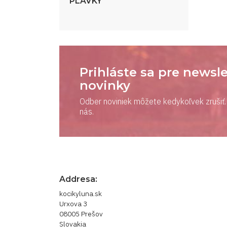
PLAVKY
Prihláste sa pre newsle
novinky
Odber noviniek môžete kedykoľvek zrušiť. 
nás.
Addresa:
kocikyluna.sk
Urxova 3
08005 Prešov
Slovakia