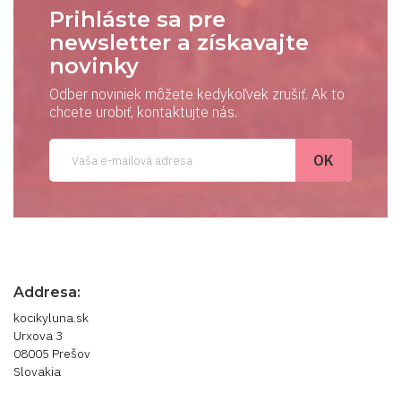
Prihláste sa pre
newsletter a získavajte
novinky
Odber noviniek môžete kedykoľvek zrušiť. Ak to
chcete urobiť, kontaktujte nás.
Addresa:
kocikyluna.sk
Urxova 3
08005 Prešov
Slovakia