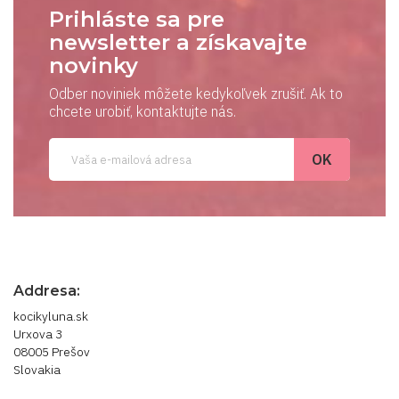
Prihláste sa pre
newsletter a získavajte
novinky
Odber noviniek môžete kedykoľvek zrušiť. Ak to
chcete urobiť, kontaktujte nás.
Addresa:
kocikyluna.sk
Urxova 3
08005 Prešov
Slovakia