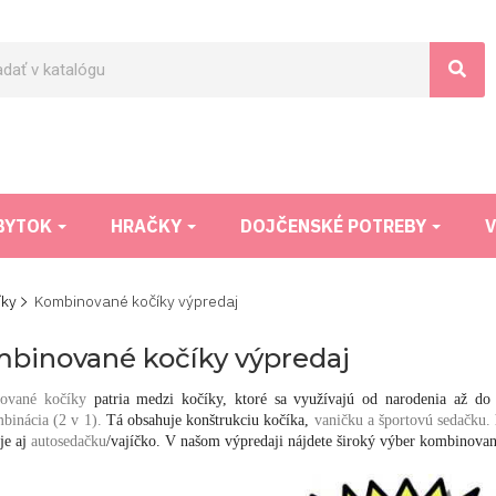
BYTOK
HRAČKY
DOJČENSKÉ POTREBY
V
íky
Kombinované kočíky výpredaj
binované kočíky výpredaj
ované kočíky
patria medzi kočíky, ktoré sa využívajú od narodenia až do 
binácia (2 v 1).
Tá obsahuje konštrukciu kočíka,
vaničku a športovú sedačku.
je aj
autosedačku
/vajíčko. V našom výpredaji nájdete široký výber kombinova