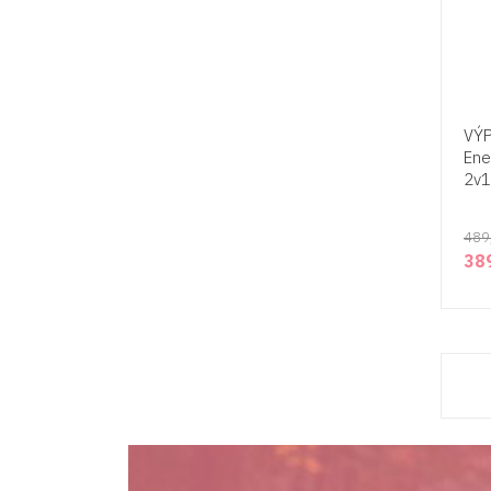
VÝP
Ene
2v1
489
38