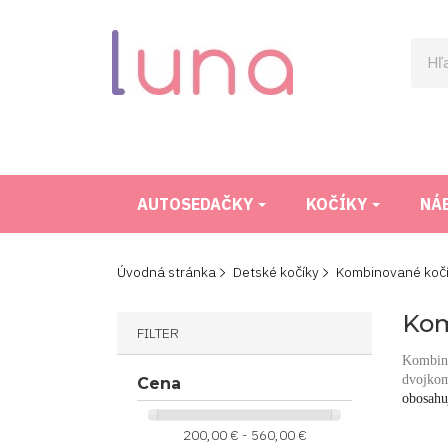
AUTOSEDAČKY
KOČÍKY
NÁ
Úvodná stránka
Detské kočíky
Kombinované koč
Kom
FILTER
Kombin
dvojkom
Cena
obosahu
200,00 € - 560,00 €