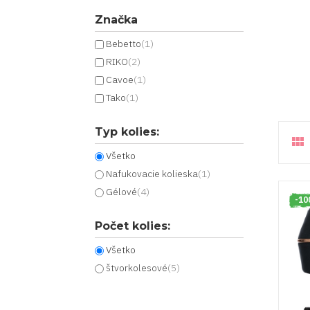
Značka
Bebetto
(1)
RIKO
(2)
Cavoe
(1)
Tako
(1)
Typ kolies:

Všetko
Nafukovacie kolieska
(1)
Gélové
(4)
-10
Počet kolies:
Všetko
štvorkolesové
(5)