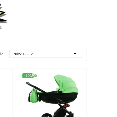

ľa:
Názvu: A - Z
-200,00 €