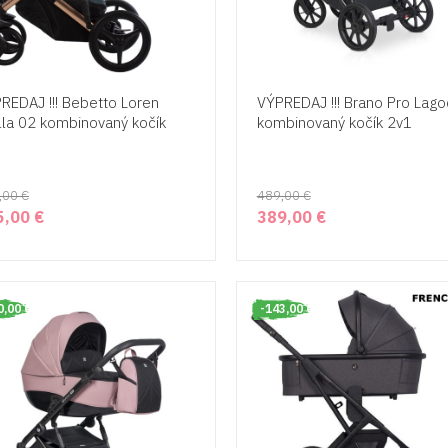
REDAJ !!! Bebetto Loren
VÝPREDAJ !!! Brano Pro Lag
lla 02 kombinovaný kočík
kombinovaný kočík 2v1
,00 €
489,00 €
5,00 €
389,00 €
0,00 €
redaj!
-143,00 €