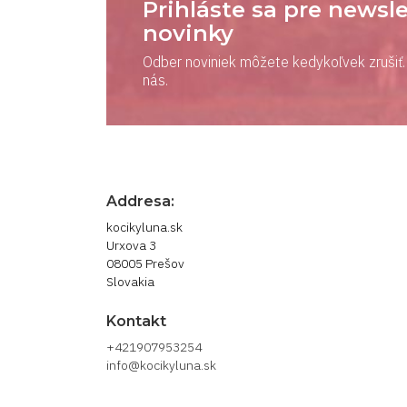
Prihláste sa pre newsle
novinky
Odber noviniek môžete kedykoľvek zrušiť. 
nás.
Addresa:
kocikyluna.sk
Urxova 3
08005 Prešov
Slovakia
Kontakt
+421907953254
info@kocikyluna.sk