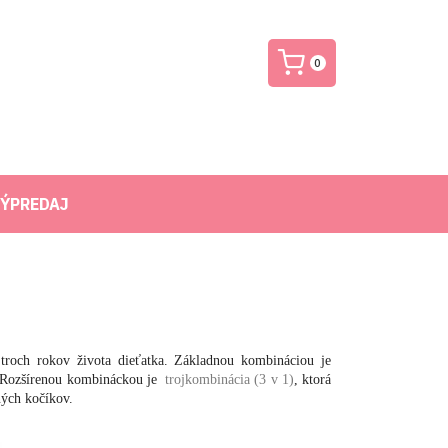
0
ÝPREDAJ
troch rokov života dieťatka. Základnou kombináciou je
Rozšírenou kombináckou je
trojkombinácia (3 v 1)
, ktorá
ných kočíkov.