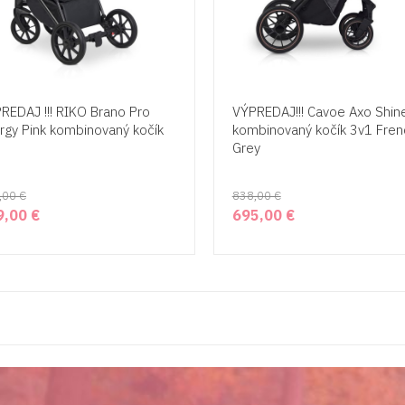
REDAJ !!! RIKO Brano Pro
VÝPREDAJ!!! Cavoe Axo Shin
rgy Pink kombinovaný kočík
kombinovaný kočík 3v1 Fren
Grey
,00 €
838,00 €
9,00 €
695,00 €