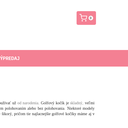
0
ÝPREDAJ
užívať už
od narodenia
. Golfový kočík je
skladný,
veľmi
ným polohovaním alebo bez polohovania. Niektoré modely
šikorý, pričom tie najlacnejšie golfové kočíky máme aj v