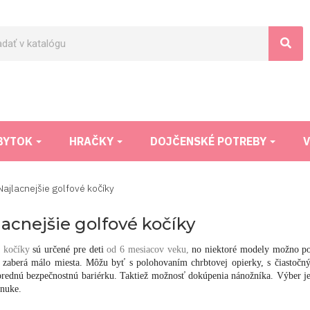
BYTOK
HRAČKY
DOJČENSKÉ POTREBY
V
Najlacnejšie golfové kočíky
lacnejšie golfové kočíky
é kočíky
sú určené pre deti
od 6 mesiacov veku,
no niektoré
modely možno po
 zaberá málo miesta. Môžu byť s polohovaním chrbtovej opierky, s čiastoč
prednú bezpečnostnú bariérku. Taktiež možnosť dokúpenia nánožníka. Výber je 
onuke.