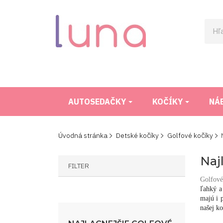
AUTOSEDAČKY
KOČÍKY
NÁ
Úvodná stránka
Detské kočíky
Golfové kočíky
Naj
FILTER
Golfov
ľahký a
majú i 
našej k