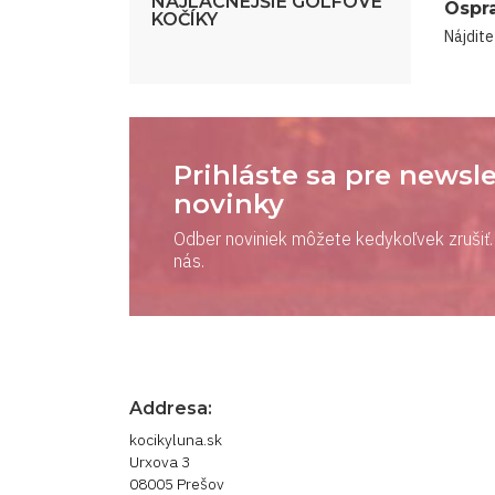
NAJLACNEJŠIE GOLFOVÉ
Ospr
KOČÍKY
Nájdite
Prihláste sa pre newsle
novinky
Odber noviniek môžete kedykoľvek zrušiť. 
nás.
Addresa:
kocikyluna.sk
Urxova 3
08005 Prešov