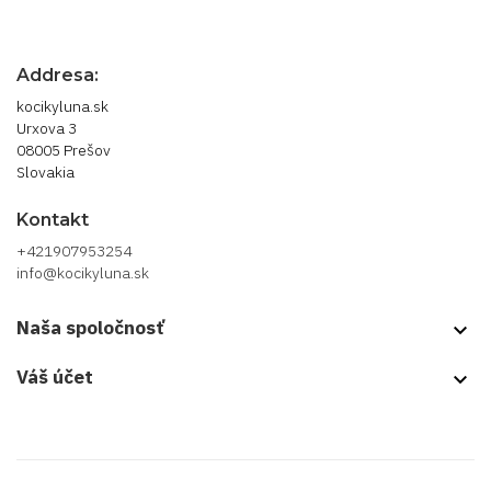
Addresa:
kocikyluna.sk
Urxova 3
08005 Prešov
Slovakia
Kontakt
+421907953254
info@kocikyluna.sk
Naša spoločnosť
keyboard_arrow_down
Váš účet
