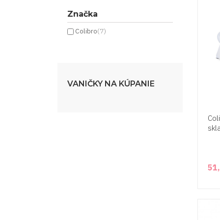
Značka
Colibro
(7)
VANIČKY NA KÚPANIE
Col
skl
51