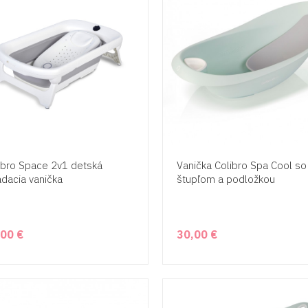
ibro Space 2v1 detská
Vanička Colibro Spa Cool so
adacia vanička
štupľom a podložkou
,00 €
30,00 €