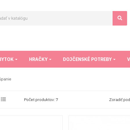
BYTOK
HRAČKY
DOJČENSKÉ POTREBY
V
úpanie

Počet produktov: 7
Zoradiť pod