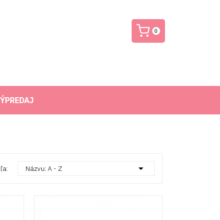
0
ÝPREDAJ

ľa:
Názvu: A - Z