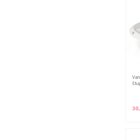
Van
štu
30