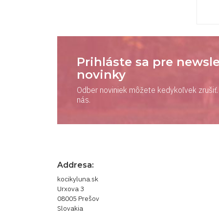
Prihláste sa pre newsle
novinky
Odber noviniek môžete kedykoľvek zrušiť. 
nás.
Addresa:
kocikyluna.sk
Urxova 3
08005 Prešov
Slovakia