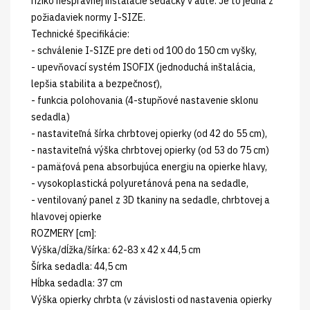
riziko nesprávnej inštalácie sedačky v aute. Je to jedna z
požiadaviek normy I-SIZE.
Technické špecifikácie:
- schválenie I-SIZE pre deti od 100 do 150 cm vyšky,
- upevňovací systém ISOFIX (jednoduchá inštalácia,
lepšia stabilita a bezpečnosť),
- funkcia polohovania (4-stupňové nastavenie sklonu
sedadla)
- nastaviteľná šírka chrbtovej opierky (od 42 do 55 cm),
- nastaviteľná výška chrbtovej opierky (od 53 do 75 cm)
- pamäťová pena absorbujúca energiu na opierke hlavy,
- vysokoplastická polyuretánová pena na sedadle,
- ventilovaný panel z 3D tkaniny na sedadle, chrbtovej a
hlavovej opierke
ROZMERY [cm]:
Výška/dĺžka/šírka: 62-83 x 42 x 44,5 cm
Šírka sedadla: 44,5 cm
Hĺbka sedadla: 37 cm
Výška opierky chrbta (v závislosti od nastavenia opierky