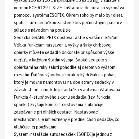
výškou 100 až 150 cm (približne 15 až 36 kg) v súlade s
normou ECE R129 I-SIZE. Inštalácia do auta sa vykonáva
pomocou systému ISOFIX. Okrem toho by malo byť dieťa
spolu s autosedačkou zaistené bezpečnostnými pásmi v
súlade s návodom na použitie.
Sedačka GRAND PRIX doslova rastie s vaším dieťaťom.
Vďaka funkciám nastavenia výšky a šírky chrbtovej
opierky môžete sedadlo dokonale prispôsobiť výške
dieťaťa v každom štádiu vývoja. Široké sedadlo s
opierkami na ruky zaistí pohodlie aj deťom vo vyššom
rozsahu. Ďalšou výhodou je praktický držiak na pohár,
ktorý je možné namontovať na obe strany sedačky v
závislosti od toho, kde je sedačka v aute nainštalovaná.
Funkcia 4-stupňového sklonu sedadla (tzv. funkcia
spánku) zvyšuje komfort cestovania a uľahčuje
zaspávanie pri dlhších cestách. Nastavovací
mechanizmus je umiestnený v prednej časti sedačky, čo
uľahčuje jej používanie.
Systém inštalácie autosedačiek ISOFIX je jednou z