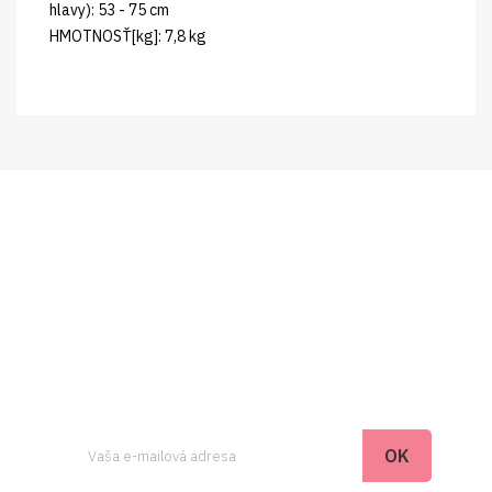
hlavy): 53 - 75 cm
HMOTNOSŤ[kg]: 7,8 kg
Prihláste sa pre
newsletter a získavajte
novinky
Odber noviniek môžete kedykoľvek zrušiť. Ak to
chcete urobiť, kontaktujte nás.