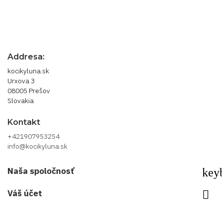
Addresa:
kocikyluna.sk
Urxova 3
08005 Prešov
Slovakia
Kontakt
+421907953254
info@kocikyluna.sk
Naša spoločnosť
key
Váš účet
