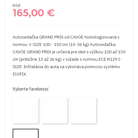
Kód:
165,00 €
Autosedačka GRAND PRIX od CAVOE homologizovaná s
normou I-SIZE 100 - 150 cm (15-36 kg).Autosedačka
CAVOE GRAND PRIX je určená pre deti s výškou 100 až 150
cm (približne 15 až 36 kg) v súlade s normou ECE R129 I-
SIZE. Inštalácia do auta sa vykonáva pomocou systému
ISOFIX.
Vyberte farebnosť
Grand
Grand
Grand
Prix
Prix
Prix
Forest
Iron
Meteorite
Grand