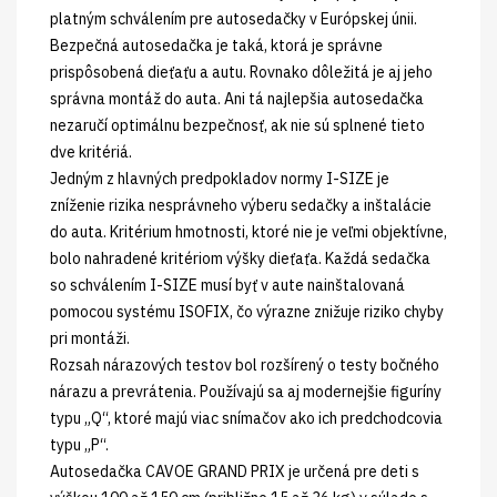
platným schválením pre autosedačky v Európskej únii.
Bezpečná autosedačka je taká, ktorá je správne
prispôsobená dieťaťu a autu. Rovnako dôležitá je aj jeho
správna montáž do auta. Ani tá najlepšia autosedačka
nezaručí optimálnu bezpečnosť, ak nie sú splnené tieto
dve kritériá.
Jedným z hlavných predpokladov normy I-SIZE je
zníženie rizika nesprávneho výberu sedačky a inštalácie
do auta. Kritérium hmotnosti, ktoré nie je veľmi objektívne,
bolo nahradené kritériom výšky dieťaťa. Každá sedačka
so schválením I-SIZE musí byť v aute nainštalovaná
pomocou systému ISOFIX, čo výrazne znižuje riziko chyby
pri montáži.
Rozsah nárazových testov bol rozšírený o testy bočného
nárazu a prevrátenia. Používajú sa aj modernejšie figuríny
typu „Q“, ktoré majú viac snímačov ako ich predchodcovia
typu „P“.
Autosedačka CAVOE GRAND PRIX je určená pre deti s