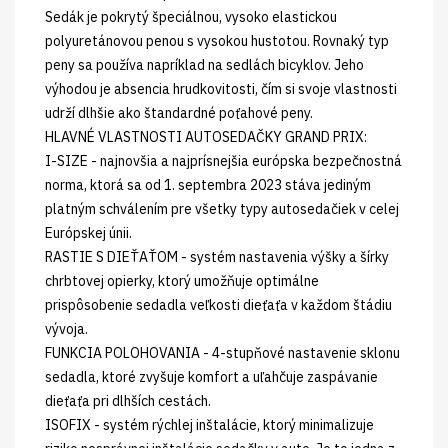
Sedák je pokrytý špeciálnou, vysoko elastickou
polyuretánovou penou s vysokou hustotou. Rovnaký typ
peny sa používa napríklad na sedlách bicyklov. Jeho
výhodou je absencia hrudkovitosti, čím si svoje vlastnosti
udrží dlhšie ako štandardné poťahové peny.
HLAVNÉ VLASTNOSTI AUTOSEDAČKY GRAND PRIX:
I-SIZE - najnovšia a najprísnejšia európska bezpečnostná
norma, ktorá sa od 1. septembra 2023 stáva jediným
platným schválením pre všetky typy autosedačiek v celej
Európskej únii.
RASTIE S DIEŤAŤOM - systém nastavenia výšky a šírky
chrbtovej opierky, ktorý umožňuje optimálne
prispôsobenie sedadla veľkosti dieťaťa v každom štádiu
vývoja.
FUNKCIA POLOHOVANIA - 4-stupňové nastavenie sklonu
sedadla, ktoré zvyšuje komfort a uľahčuje zaspávanie
dieťaťa pri dlhších cestách.
ISOFIX - systém rýchlej inštalácie, ktorý minimalizuje