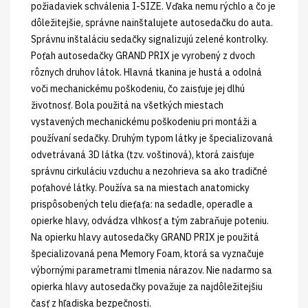
požiadaviek schválenia I-SIZE. Vďaka nemu rýchlo a čo je
dôležitejšie, správne nainštalujete autosedačku do auta.
Správnu inštaláciu sedačky signalizujú zelené kontrolky.
Poťah autosedačky GRAND PRIX je vyrobený z dvoch
rôznych druhov látok. Hlavná tkanina je hustá a odolná
voči mechanickému poškodeniu, čo zaisťuje jej dlhú
životnosť. Bola použitá na všetkých miestach
vystavených mechanickému poškodeniu pri montáži a
používaní sedačky. Druhým typom látky je špecializovaná
odvetrávaná 3D látka (tzv. voštinová), ktorá zaisťuje
správnu cirkuláciu vzduchu a nezohrieva sa ako tradičné
poťahové látky. Používa sa na miestach anatomicky
prispôsobených telu dieťaťa: na sedadle, operadle a
opierke hlavy, odvádza vlhkosť a tým zabraňuje poteniu.
Na opierku hlavy autosedačky GRAND PRIX je použitá
špecializovaná pena Memory Foam, ktorá sa vyznačuje
výbornými parametrami tlmenia nárazov. Nie nadarmo sa
opierka hlavy autosedačky považuje za najdôležitejšiu
časť z hľadiska bezpečnosti.