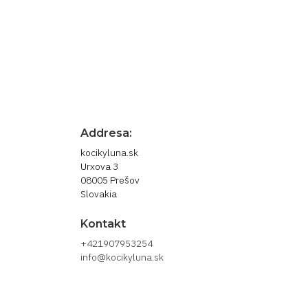
novinky
Odber noviniek môžete kedykoľvek zrušiť. 
nás.
Addresa:
kocikyluna.sk
Urxova 3
08005 Prešov
Slovakia
Kontakt
+421907953254
info@kocikyluna.sk