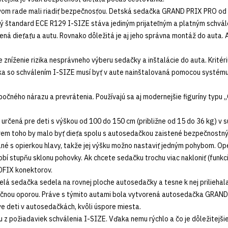
rvom rade mali riadiť bezpečnosťou. Detská sedačka GRAND PRIX PRO od
 štandard ECE R129 I-SIZE stáva jediným prijateľným a platným schvále
ená dieťaťu a autu. Rovnako dôležitá je aj jeho správna montáž do auta. 
níženie rizika nesprávneho výberu sedačky a inštalácie do auta. Kritériu
a so schválením I-SIZE musí byť v aute nainštalovaná pomocou systému I
očného nárazu a prevrátenia. Používajú sa aj modernejšie figuríny typu „
ená pre deti s výškou od 100 do 150 cm (približne od 15 do 36 kg) v s
m toho by malo byť dieťa spolu s autosedačkou zaistené bezpečnostným
 s opierkou hlavy, takže jej výšku možno nastaviť jedným pohybom. Ope
obí stupňu sklonu pohovky. Ak chcete sedačku trochu viac nakloniť (funk
OFIX konektorov.
celá sedačka sedela na rovnej ploche autosedačky a tesne k nej prilieh
očnou oporou. Práve s týmito autami bola vytvorená autosedačka GRAND
e deti v autosedačkách, kvôli úspore miesta.
 z požiadaviek schválenia I-SIZE. Vďaka nemu rýchlo a čo je dôležitejši