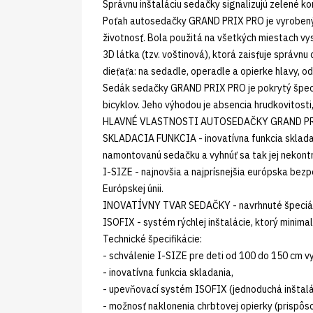
Správnu inštaláciu sedačky signalizujú zelené ko
Poťah autosedačky GRAND PRIX PRO je vyrobený z 
životnosť. Bola použitá na všetkých miestach v
3D látka (tzv. voštinová), ktorá zaisťuje správn
dieťaťa: na sedadle, operadle a opierke hlavy, o
Sedák sedačky GRAND PRIX PRO je pokrytý špeciá
bicyklov. Jeho výhodou je absencia hrudkovitosti,
HLAVNÉ VLASTNOSTI AUTOSEDAČKY GRAND PR
SKLADACIA FUNKCIA - inovatívna funkcia skladan
namontovanú sedačku a vyhnúť sa tak jej nekont
I-SIZE - najnovšia a najprísnejšia európska bez
Európskej únii.
INOVATÍVNY TVAR SEDAČKY - navrhnuté špeciáln
ISOFIX - systém rýchlej inštalácie, ktorý minimal
Technické špecifikácie:
- schválenie I-SIZE pre deti od 100 do 150 cm v
- inovatívna funkcia skladania,
- upevňovací systém ISOFIX (jednoduchá inštalác
- možnosť naklonenia chrbtovej opierky (prispô