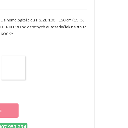
s homologizáciou I-SIZE 100 - 150 cm (15-36
D PRIX PRO od ostatných autosedačiek na trhu?
 KOCKY.
rand
Grand
rix
Prix
ro
Pro
eteorite
Taupe
a
 907 953 254