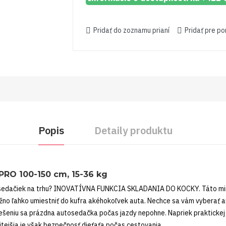
Pridať do zoznamu prianí
Pridať pre p
Popis
Detaily produktu
O 100-150 cm, 15-36 kg
sedačiek na trhu? INOVATÍVNA FUNKCIA SKLADANIA DO KOCKY. Táto mimo
ožno ľahko umiestniť do kufra akéhokoľvek auta. Nechce sa vám vybera
riešeniu sa prázdna autosedačka počas jazdy nepohne. Napriek prakticke
itejšia je však bezpečnosť dieťaťa počas cestovania.