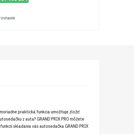
orovnanie
riadne praktická funkcia umožňuje zložiť
ť autosedačku z auta? GRAND PRIX PRO môžete
j funkcii skladania vás autosedačka GRAND PRIX