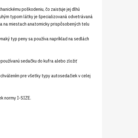
anickému poškodeniu, čo zaisťuje jej dlhú
ruhým typom látky je špecializovaná odvetrávaná
a sa na miestach anatomicky prispôsobených telu
naký typ peny sa používa napríklad na sedlách
používanú sedačku do kufra alebo zložiť
chválením pre všetky typy autosedačiek v celej
iek normy I-SIZE.