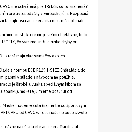
 CAVOE je schválená pre I-SIZE. čo to znamená?
ním pre autosedačky v Európskej únii. Bezpečná
Ani tá najlepšia autosedačka nezaručí optimálnu
m hmotnosti, ktoré nie je veľmi objektívne, bolo
SOFIX, čo výrazne znižuje riziko chyby pri
Q“, ktoré majú viac snímačov ako ich
úlade s normou ECE R129 I-SIZE. Inštalácia do
i pásmi v súlade s návodom na použitie.
radlo je široké a vďaka špeciálnym kĺbom sa
cia spánku), môžete ju mierne posunúť od
ala. Mnohé moderné autá (najmä tie so športovým
 PRIX PRO od CAVOE. Toto riešenie bude skvelé
e správne nainštalujete autosedačku do auta.