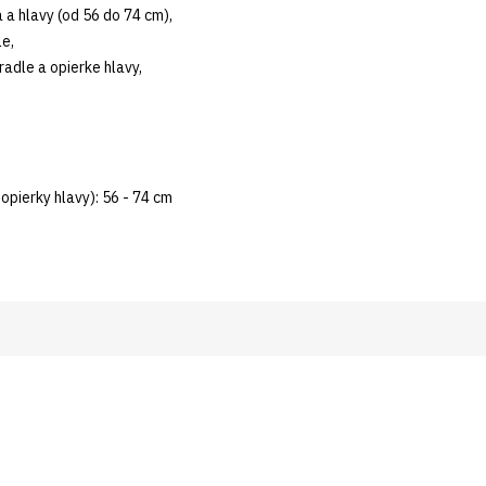
 a hlavy (od 56 do 74 cm),
e,
adle a opierke hlavy,
opierky hlavy): 56 - 74 cm
tter a získavajte