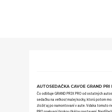
AUTOSEDAČKA CAVOE GRAND PRI PR
Čo odlišuje GRAND PRIX PRO od ostatných auto
sedačku na veľkosť malej kocky, ktorú potom m
zložiť aj po namontovaní v aute. Vďaka tomuto 
PRO prekvapí širokou škálou nastavení. Najdôlež