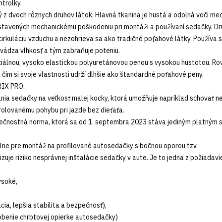
ntrolky.
dvoch rôznych druhov látok. Hlavná tkanina je hustá a odolná voči mech
ystavených mechanickému poškodeniu pri montáži a používaní sedačky. D
u cirkuláciu vzduchu a nezohrieva sa ako tradičné poťahové látky. Použív
dvádza vlhkosť a tým zabraňuje poteniu.
lnou, vysoko elastickou polyuretánovou penou s vysokou hustotou. Rov
 čím si svoje vlastnosti udrží dlhšie ako štandardné poťahové peny.
IX PRO:
ia sedačky na veľkosť malej kocky, ktorá umožňuje napríklad schovať ne
rolovanému pohybu pri jazde bez dieťaťa.
pečnostná norma, ktorá sa od 1. septembra 2023 stáva jediným platným s
e pre montáž na profilované autosedačky s bočnou oporou tzv.
izuje riziko nesprávnej inštalácie sedačky v aute. Je to jedna z požiadav
ysoké,
ia, lepšia stabilita a bezpečnosť),
sobenie chrbtovej opierke autosedačky)