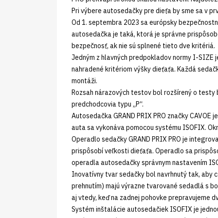
Pri výbere autosedačky pre dieťa by sme sa v p
Od 1. septembra 2023 sa európsky bezpečnostný
autosedačka je taká, ktorá je správne prispôsob
bezpečnosť, ak nie sú splnené tieto dve kritériá.
Jedným z hlavných predpokladov normy I-SIZE je z
nahradené kritériom výšky dieťaťa. Každá sedačk
montáži.
Rozsah nárazových testov bol rozšírený o testy b
predchodcovia typu „P“.
Autosedačka GRAND PRIX PRO značky CAVOE je urč
auta sa vykonáva pomocou systému ISOFIX. Okre
Operadlo sedačky GRAND PRIX PRO je integrované
prispôsobí veľkosti dieťaťa. Operadlo sa prispôs
operadla autosedačky správnym nastavením IS
Inovatívny tvar sedačky bol navrhnutý tak, aby 
prehnutím) majú výrazne tvarované sedadlá s b
aj vtedy, keď na zadnej pohovke prepravujeme dv
Systém inštalácie autosedačiek ISOFIX je jednou