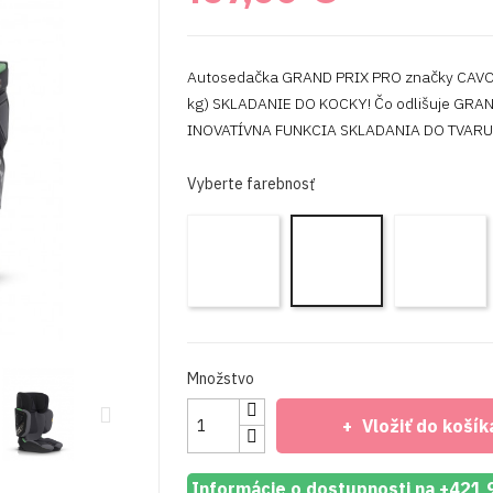
Autosedačka GRAND PRIX PRO značky CAVOE 
kg) SKLADANIE DO KOCKY! Čo odlišuje GRAN
INOVATÍVNA FUNKCIA SKLADANIA DO TVARU
Vyberte farebnosť
Grand
G
Grand
Prix
P
Prix
Pro
P
Pro
Forest
M
Iron
Množstvo
Vložiť do košík
Informácie o dostupnosti na +421