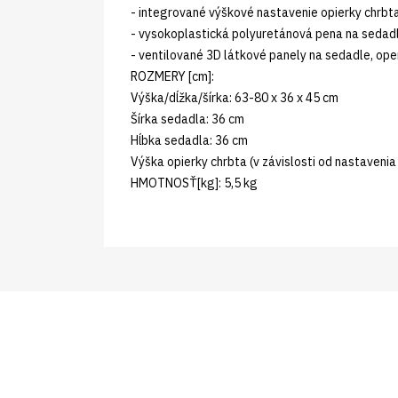
- integrované výškové nastavenie opierky chrbta
- vysokoplastická polyuretánová pena na sedadl
- ventilované 3D látkové panely na sedadle, oper
ROZMERY [cm]:
Výška/dĺžka/šírka: 63-80 x 36 x 45 cm
Šírka sedadla: 36 cm
Hĺbka sedadla: 36 cm
Výška opierky chrbta (v závislosti od nastavenia 
HMOTNOSŤ[kg]: 5,5 kg
Prihláste sa pre newsle