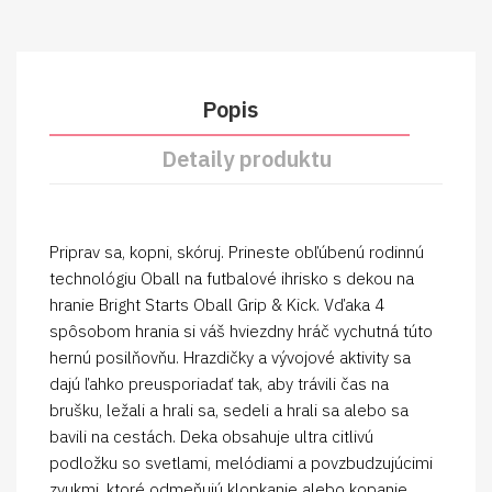
Popis
Detaily produktu
Priprav sa, kopni, skóruj. Prineste obľúbenú rodinnú
technológiu Oball na futbalové ihrisko s dekou na
hranie Bright Starts Oball Grip & Kick. Vďaka 4
spôsobom hrania si váš hviezdny hráč vychutná túto
hernú posilňovňu. Hrazdičky a vývojové aktivity sa
dajú ľahko preusporiadať tak, aby trávili čas na
brušku, ležali a hrali sa, sedeli a hrali sa alebo sa
bavili na cestách. Deka obsahuje ultra citlivú
podložku so svetlami, melódiami a povzbudzujúcimi
zvukmi, ktoré odmeňujú klopkanie alebo kopanie