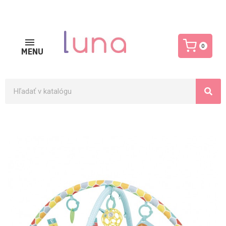
0
MENU