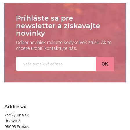
Prihláste sa pre
newsletter a získavajte
novinky
Odber noviniek môžete kedykoľvek zrušiť. Ak to
chcete urobiť, kontaktujte nás.
Addresa:
kocikyluna.sk
Urxova 3
08005 Prešov