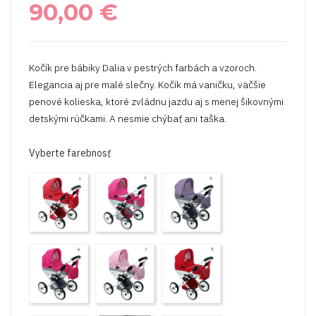
90,00 €
Kočík pre bábiky Dalia v pestrých farbách a vzoroch.
Elegancia aj pre malé slečny. Kočík má vaničku, väčšie
penové kolieska, ktoré zvládnu jazdu aj s menej šikovnými
detskými rúčkami. A nesmie chýbať ani taška.
Vyberte farebnosť
Dalia
Dalia
Dalia
1
2
5
Dalia
Dalia
Dalia
6
7
8