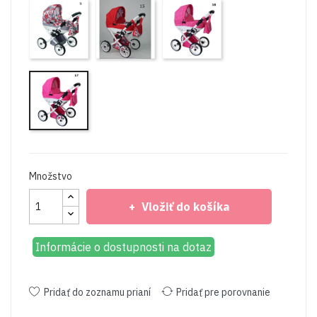
Dalia
Dalia
Dalia
9
15
16
Dalia
17
Množstvo
Vložiť do košíka
Informácie o dostupnosti na dotaz
Pridať do zoznamu prianí
Pridať pre porovnanie