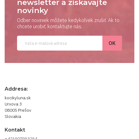
newsletter a získavajte
novinky
Odber noviniek môžete kedykoľvek zrušiť. Ak to
chcete urobiť, kontaktujte nás.
Addresa:
kocikyluna.sk
Urxova 3
08005 Prešov
Slovakia
Kontakt
+421907953254