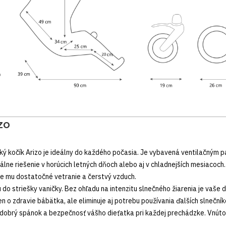
ZO
 kočík Arizo je ideálny do každého počasia. Je vybavená ventilačným pa
álne riešenie v horúcich letných dňoch alebo aj v chladnejších mesiacoch
e mu dostatočné vetranie a čerstvý vzduch.
 do striešky vaničky. Bez ohľadu na intenzitu slnečného žiarenia je vaše 
en o zdravie bábätka, ale eliminuje aj potrebu používania ďalších slnečník
obrý spánok a bezpečnosť vášho dieťatka pri každej prechádzke. Vnútorn