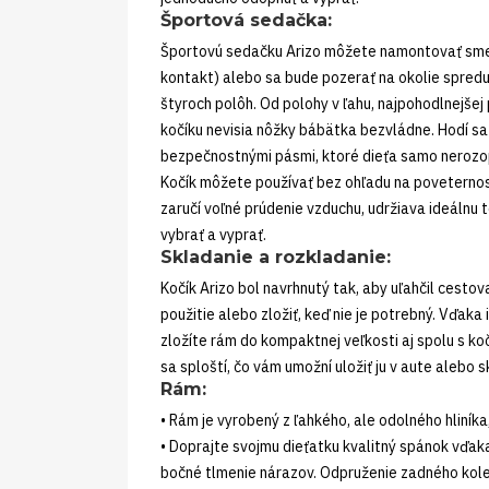
Športová sedačka:
Športovú sedačku Arizo môžete namontovať smero
kontakt) alebo sa bude pozerať na okolie spredu
štyroch polôh. Od polohy v ľahu, najpohodlnejše
kočíku nevisia nôžky bábätka bezvládne. Hodí sa
bezpečnostnými pásmi, ktoré dieťa samo nerozopn
Kočík môžete používať bez ohľadu na poveternost
zaručí voľné prúdenie vzduchu, udržiava ideálnu
vybrať a vyprať.
Skladanie a rozkladanie:
Kočík Arizo bol navrhnutý tak, aby uľahčil cesto
použitie alebo zložiť, keď nie je potrebný. Vďa
zložíte rám do kompaktnej veľkosti aj spolu s k
sa sploští, čo vám umožní uložiť ju v aute alebo sk
Rám:
• Rám je vyrobený z ľahkého, ale odolného hliníka
• Doprajte svojmu dieťatku kvalitný spánok vďa
bočné tlmenie nárazov. Odpruženie zadného kole