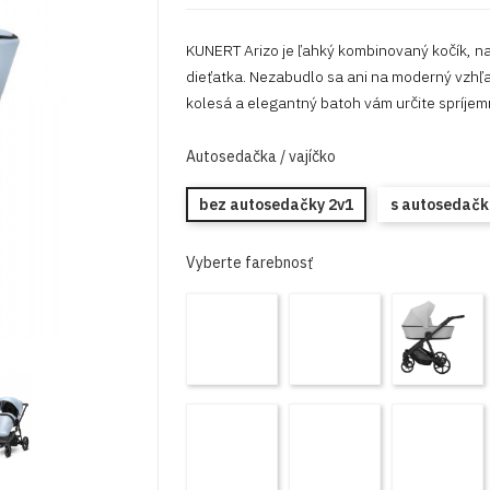
KUNERT Arizo je ľahký kombinovaný kočík, n
dieťatka. Nezabudlo sa ani na moderný vzhľa
kolesá a elegantný batoh vám určite spríjem
Autosedačka / vajíčko
bez autosedačky 2v1
s autosedačk
Vyberte farebnosť
AR-
AR
A
01
-02
0
Black
Graphite
G
ARE-
ARE-
A
11
12
1
Black
White
C