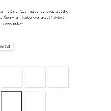
avrhnutý s ohľadom na pohodlie vás aj vášho
d. Čierny rám, karbónová rukoväť, štýlové
nia prechádzky.
ou 3v1
R-
AR-
AR-
AR-
3
04
05
06
rey
Pink
Mint
Cream
RE-
ARE-
ARE-
3
15
14
appucino
Baby
Baby