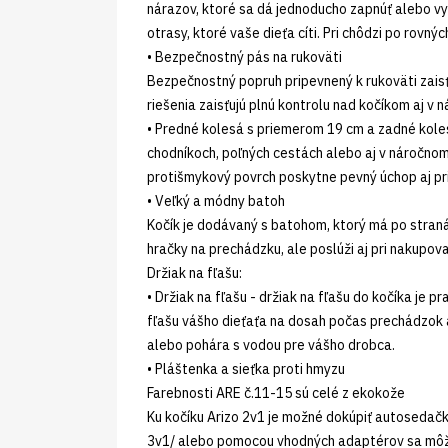
nárazov, ktoré sa dá jednoducho zapnúť alebo vy
otrasy, ktoré vaše dieťa cíti. Pri chôdzi po rovn
• Bezpečnostný pás na rukoväti
Bezpečnostný popruh pripevnený k rukoväti zaisťu
riešenia zaisťujú plnú kontrolu nad kočíkom aj v
• Predné kolesá s priemerom 19 cm a zadné kole
chodníkoch, poľných cestách alebo aj v náročnom 
protišmykový povrch poskytne pevný úchop aj pr
• Veľký a módny batoh
Kočík je dodávaný s batohom, ktorý má po stranác
hračky na prechádzku, ale poslúži aj pri nakupova
Držiak na fľašu:
• Držiak na fľašu - držiak na fľašu do kočíka je p
fľašu vášho dieťaťa na dosah počas prechádzok 
alebo pohára s vodou pre vášho drobca.
• Pláštenka a sieťka proti hmyzu
Farebnosti ARE č.11-15 sú celé z ekokože
Ku kočíku Arizo 2v1 je možné dokúpiť autosedačk
3v1/ alebo pomocou vhodných adaptérov sa môžu 