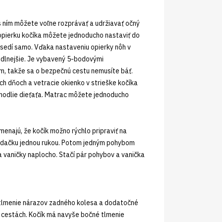
 ním môžete voľne rozprávať a udržiavať očný
 opierku kočíka môžete jednoducho nastaviť do
 sedí samo. Vďaka nastaveniu opierky nôh v
odlnejšie. Je vybavený 5-bodovými
m, takže sa o bezpečnú cestu nemusíte báť.
h dňoch a vetracie okienko v strieške kočíka
ohodlie dieťaťa. Matrac môžete jednoducho
menajú, že kočík možno rýchlo pripraviť na
 sedačku jednou rukou. Potom jedným pohybom
a vaničky naplocho. Stačí pár pohybov a vanička
: tlmenie nárazov zadného kolesa a dodatočné
 cestách. Kočík má navyše bočné tlmenie