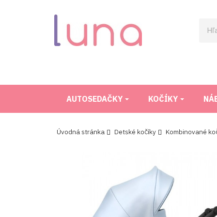
AUTOSEDAČKY
KOČÍKY
NÁ
Úvodná stránka
Detské kočíky
Kombinované koč