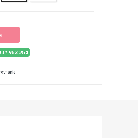
co
Pink
Blue
Eco
Eco
a
 907 953 254
orovnanie