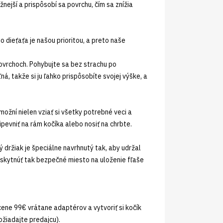
ejší a prispôsobí sa povrchu, čím sa znížia
 dieťaťa je našou prioritou, a preto naše
ovrchoch. Pohybujte sa bez strachu po
, takže si ju ľahko prispôsobíte svojej výške, a
ožní nielen vziať si všetky potrebné veci a
ipevniť na rám kočíka alebo nosiť na chrbte.
ký držiak je špeciálne navrhnutý tak, aby udržal
skytnúť tak bezpečné miesto na uloženie fľaše
ene 99€ vrátane adaptérov a vytvoriť si kočík
žiadajte predajcu).