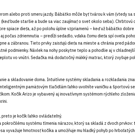
m alebo proti smeru jazdy. Bábätko môže byť tvárou k vám (vtedy sa s
 (keď bude staršie a bude sa viac zaujímať o svet okolo seba). Chrbtovú
j pre spiace dieťa, až po polohu úplne vzpriamenú – keď už bábätko dobre
 aj počas zdriemnutia – predĺži sedadlo, vďaka čomu dieťa spí oveľa poh
e a zábranou. Tieto prvky zaisťujú dieťa na mieste a chránia pred pádo
né podmienky. Návlek na nohy poskytne teplo a pohodlie aj v chladnejšíc
 teplotu vo vnútri. Sedačka má dodatočný mäkký matrac, ktorý zvyšuje p
vanie a skladovanie doma. Intuitívne systémy skladania a rozkladania zna
ka inteligentným pamäťovým tlačidlám ľahko uvoľníte vaničku a športovú
očíkom. Kočík Arizo je vybavený aj inovatívnym systémom rýchleho zloženi
rini.
, preto je kočík ľahko ovládateľný.
ka pokročilému systému tlmenia nárazov, ktorý sa skladá z dvoch prvkov
sa vyvažuje hmotnosť kočíka a umožňuje mu hladký pohyb po hrboľatých