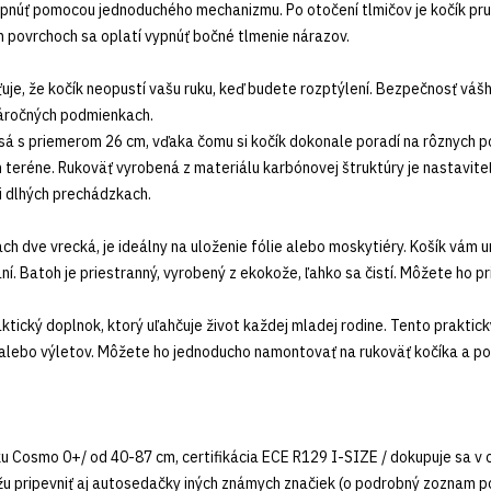
pnúť pomocou jednoduchého mechanizmu. Po otočení tlmičov je kočík pružn
ých povrchoch sa oplatí vypnúť bočné tlmenie nárazov.
je, že kočík neopustí vašu ruku, keď budete rozptýlení. Bezpečnosť vášho
 náročných podmienkach.
sá s priemerom 26 cm, vďaka čomu si kočík dokonale poradí na rôznych p
teréne. Rukoväť vyrobená z materiálu karbónovej štruktúry je nastaviteľná
i dlhých prechádzkach.
h dve vrecká, je ideálny na uloženie fólie alebo moskytiéry. Košík vám um
ní. Batoh je priestranný, vyrobený z ekokože, ľahko sa čistí. Môžete ho pr
raktický doplnok, ktorý uľahčuje život každej mladej rodine. Tento praktic
alebo výletov. Môžete ho jednoducho namontovať na rukoväť kočíka a po
u Cosmo 0+/ od 40-87 cm, certifikácia ECE R129 I-SIZE / dokupuje sa v c
pripevniť aj autosedačky iných známych značiek (o podrobný zoznam po