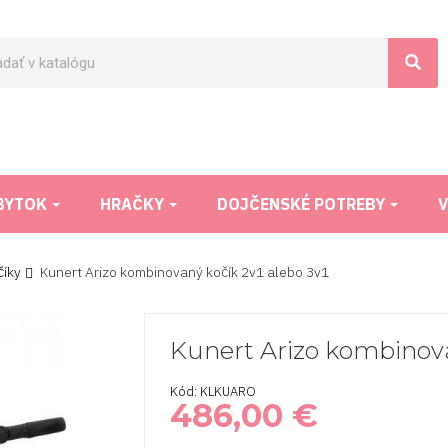
BYTOK
HRAČKY
DOJČENSKÉ POTREBY
V
íky
Kunert Arizo kombinovaný kočík 2v1 alebo 3v1
Kunert Arizo kombinova
Kód: KLKUARO
486,00 €