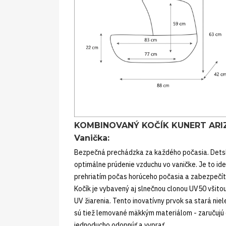
KOMBINOVANÝ KOČÍK KUNERT ARI
Vanička:
Bezpečná prechádzka za každého počasia. Detský
optimálne prúdenie vzduchu vo vaničke. Je to ide
prehriatím počas horúceho počasia a zabezpečít
Kočík je vybavený aj slnečnou clonou UV50 všitou
UV žiarenia. Tento inovatívny prvok sa stará niel
sú tiež lemované mäkkým materiálom - zaručujú d
jednoducho odopnúť a vyprať.