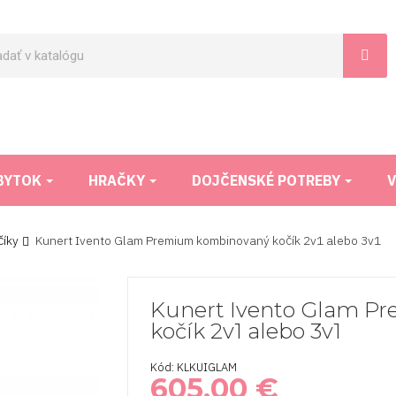
BYTOK
HRAČKY
DOJČENSKÉ POTREBY
V
íky
Kunert Ivento Glam Premium kombinovaný kočík 2v1 alebo 3v1
Kunert Ivento Glam P
kočík 2v1 alebo 3v1
Kód: KLKUIGLAM
605,00 €