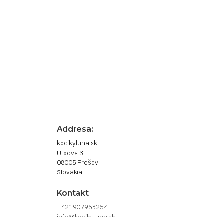
Prihláste sa pre newsle
novinky
Odber noviniek môžete kedykoľvek zrušiť. 
nás.
Addresa:
kocikyluna.sk
Urxova 3
08005 Prešov
Slovakia
Kontakt
+421907953254
info@kocikyluna.sk