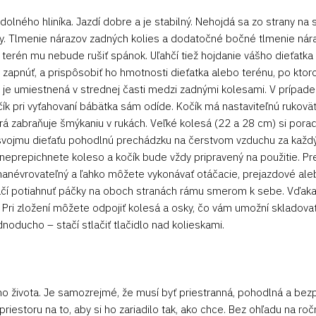
odolného hliníka. Jazdí dobre a je stabilný. Nehojdá sa zo strany n
ky. Tlmenie nárazov zadných kolies a dodatočné bočné tlmenie nára
í terén mu nebude rušiť spánok. Uľahčí tiež hojdanie vášho dieťatka
apnúť, a prispôsobiť ho hmotnosti dieťatka alebo terénu, po ktor
a je umiestnená v strednej časti medzi zadnými kolesami. V prípa
očík pri vyťahovaní bábätka sám odíde. Kočík má nastaviteľnú rukov
orá zabraňuje šmýkaniu v rukách. Veľké kolesá (22 a 28 cm) si porad
 svojmu dieťaťu pohodlnú prechádzku na čerstvom vzduchu za kaž
eprepichnete koleso a kočík bude vždy pripravený na použitie. Pr
e manévrovateľný a ľahko môžete vykonávať otáčacie, prejazdové al
e stačí potiahnuť páčky na oboch stranách rámu smerom k sebe. 
Pri zložení môžete odpojiť kolesá a osky, čo vám umožní skladova
noducho – stačí stlačiť tlačidlo nad kolieskami.
jho života. Je samozrejmé, že musí byť priestranná, pohodlná a be
iestoru na to, aby si ho zariadilo tak, ako chce. Bez ohľadu na r