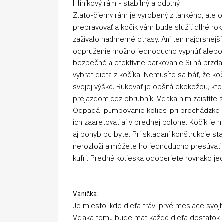
Hliníkový rám - stabilný a odolný
Zlato-čierny rám je vyrobený z ľahkého, ale 
prepravovať a kočík vám bude slúžiť dlhé ro
zažívalo nadmerné otrasy. Ani ten najdrsnejš
odpruženie možno jednoducho vypnúť alebo z
bezpečné a efektívne parkovanie Silná brzd
vybrať dieťa z kočíka. Nemusíte sa báť, že k
svojej výške. Rukoväť je obšitá ekokožou, kt
prejazdom cez obrubník. Vďaka nim zaistíte
Odpadá pumpovanie kolies, pri prechádzke n
ich zaaretovať aj v prednej polohe. Kočík j
aj pohyb po byte. Pri skladaní konštrukci
nerozloží a môžete ho jednoducho presúvať. 
kufri. Predné kolieska odoberiete rovnako jed
Vanička:
Je miesto, kde dieťa trávi prvé mesiace svo
Vďaka tomu bude mať každé dieťa dostatok pr