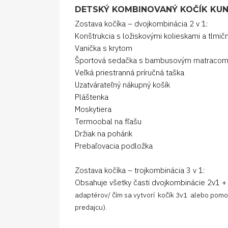
DETSKÝ KOMBINOVANÝ KOČÍK KUN
Zostava kočíka – dvojkombinácia 2 v 1:
Konštrukcia s ložiskovými kolieskami a tlmič
Vanička s krytom
Športová sedačka s bambusovým matracom
Veľká priestranná príručná taška
Uzatvárateľný nákupný košík
Pláštenka
Moskytiera
Termoobal na fľašu
Držiak na pohárik
Prebaľovacia podložka
Zostava kočíka – trojkombinácia 3 v 1:
Obsahuje všetky časti dvojkombinácie 2v1 
adaptérov/ čím sa vytvorí kočík 3v1 alebo pom
predajcu).