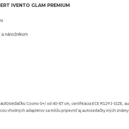
ERT IVENTO GLAM PREMIUM
mi
 a nánožníkom
+ autosedačku
Cosmo 0+/ od 40-87 cm, certifikácia ECE R129 I-SIZE, a
ocou vhodných adaptérov sa môžu pripevniť aj autosedačky iných známy