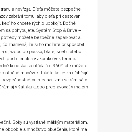
a stranu a nevŕzga. Dieťa môžete bezpečne
zov zabráni tomu, aby dieťa pri cestovaní
 , keď ho chcete rýchlo upokojiť. Bočné
om sa pohybujete. Systém Stop & Drive –
de potreby môžete bezpečne zaparkovať a
äť, čo znamená, že si ho môžete prispôsobiť
ia s jazdou po piesku, blate, snehu alebo
dých podmienok a v akomkoľvek teréne.
edné kolieska sa otáčajú o 360°, ale môžete
ebo otočné manévre. Takéto kolieska uľahčujú
Vďaka bezpečnostnému mechanizmu sa rám sám
ť rám aj v šatníku alebo prepravovať v malom
zpečná. Boky sú vystlané mäkkým materiálom.
očné obdobie a množstvo oblečenia, ktoré má