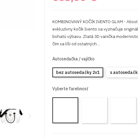
KOMBINOVANÝ KOČÍK IVENTO GLAM - Absolút
exkluzívny kočík Ivento sa vyznačuje origin
bohatú výbavu. Zlatá 3D vanička modernistic
čím sa líši od ostatných ...
Autosedačka / vajíčko
bez autosedačky 2v1
s autosedačk
Vyberte farebnosť
IVE-
I
IVE-
17
1
16
Eco
W
Eco
Black
S
White
Pearl
Pearl