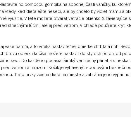
 Nastavíte ho pomocou gombíka na spodnej časti vaničky, ku ktor
jmä vtedy, keď dieťa ešte nesedí, ale by chcelo by vidieť mamu a ok
né využitie. V lete môžete otvárať vetracie okienko (uzavierajúce s
red slnečnými lúčmi, ale aj pred vetrom. V chlade použijete kryt, kt
j vaše batoľa, a to vďaka nastaviteľnej opierke chrbta a nôh. Bez
Chrbtovú opierku kočíka môžete nastaviť do štyroch polôh, od polo
amo sedí. Do každého počasia. Široký ventilačný panel a strieška b
u pred vetrom a mrazom. Kočík je vybavený 5-bodovými bezpečnos
ou. Tieto prvky zaistia dieťa na mieste a zabránia jeho vypadnut