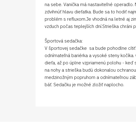
na sebe. Vanička má nastaviteľné operadlo.
zdvihnúť hlavu dieťatka. Bude sa to hodiť na
problém s refluxom.Je vhodná na letné aj zim
vzduch počas teplejších dní.Strieška chráni p
Športová sedačka:
V športovej sedačke sa bude pohodlne cítiť a
odnímateľná bariérka a vysoké steny kočíka. 
dieťa, až po úplne vzpriamenú polohu - keď s
na nohy a strieška budú dokonalou ochrano
medzinožným popruhom a odnímateľnou zábran
báť. Sedačku je možné zložiť naplocho.