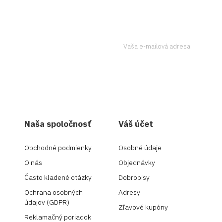
tter a získavajte
Ak to chcete urobiť, kontaktujte
Naša spoločnosť
Váš účet
Obchodné podmienky
Osobné údaje
O nás
Objednávky
Často kladené otázky
Dobropisy
Ochrana osobných
Adresy
údajov (GDPR)
Zľavové kupóny
Reklamačný poriadok