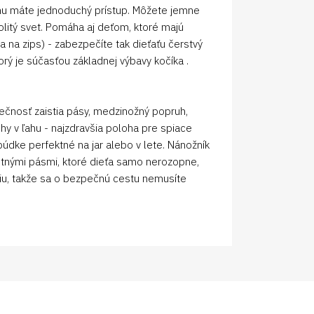
ému máte jednoduchý prístup. Môžete jemne
olitý svet. Pomáha aj deťom, ktoré majú
a na zips) - zabezpečíte tak dieťaťu čerstvý
orý je súčasťou základnej výbavy kočíka .
pečnosť zaistia pásy, medzinožný popruh,
hy v ľahu - najzdravšia poloha pre spiace
údke perfektné na jar alebo v lete. Nánožník
tnými pásmi, ktoré dieťa samo nerozopne,
iu, takže sa o bezpečnú cestu nemusíte