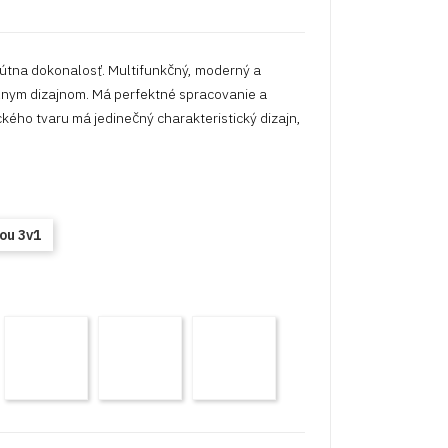
na dokonalosť. Multifunkčný, moderný a
álnym dizajnom. Má perfektné spracovanie a
kého tvaru má jedinečný charakteristický dizajn,
ou 3v1
VE-
IVE-
IVE-
IVE-
8
19
20Eco
21
hite
Black
Pink
Eco
tyle
Style
Metalic
Baby
Blue