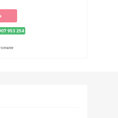
Metalic
a
 907 953 254
orovnanie