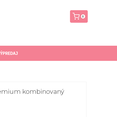
0
ÝPREDAJ
remium kombinovaný