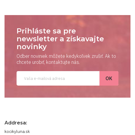
Prihláste sa pre
newsletter a získavajte
novinky
Odber noviniek môžete kedykoľvek zrušiť. Ak to
chcete urobiť, kontaktujte nás.
Addresa:
kocikyluna.sk