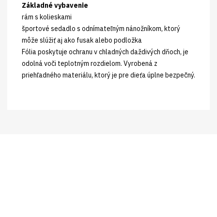
Základné vybavenie
rám s kolieskami
športové sedadlo s odnímateľným nánožníkom, ktorý
môže slúžiť aj ako fusak alebo podložka
Fólia poskytuje ochranu v chladných daždivých dňoch, je
odolná voči teplotným rozdielom. Vyrobená z
priehľadného materiálu, ktorý je pre dieťa úplne bezpečný.
Prihláste sa pre
newsletter a získavajte
novinky