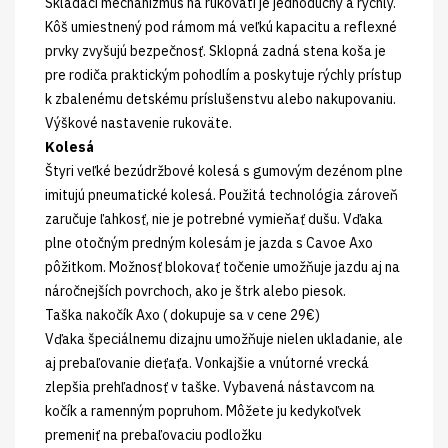
Skladací mechanizmus na rukoväti je jednoduchý a rýchly.
Kôš umiestnený pod rámom má veľkú kapacitu a reflexné
prvky zvyšujú bezpečnosť. Sklopná zadná stena koša je
pre rodiča praktickým pohodlím a poskytuje rýchly prístup
k zbalenému detskému príslušenstvu alebo nakupovaniu.
Výškové nastavenie rukoväte.
Kolesá
Štyri veľké bezúdržbové kolesá s gumovým dezénom plne
imitujú pneumatické kolesá. Použitá technológia zároveň
zaručuje ľahkosť, nie je potrebné vymieňať dušu. Vďaka
plne otočným predným kolesám je jazda s Cavoe Axo
pôžitkom. Možnosť blokovať točenie umožňuje jazdu aj na
náročnejších povrchoch, ako je štrk alebo piesok.
Taška nakočík Axo ( dokupuje sa v cene 29€)
Vďaka špeciálnemu dizajnu umožňuje nielen ukladanie, ale
aj prebaľovanie dieťaťa. Vonkajšie a vnútorné vrecká
zlepšia prehľadnosť v taške. Vybavená nástavcom na
kočík a ramenným popruhom. Môžete ju kedykoľvek
premeniť na prebaľovaciu podložku