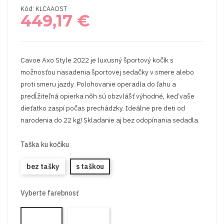
Kód: KLCAAOST
449,17 €
Cavoe Axo Style 2022 je luxusný športový kočík s
možnosťou nasadenia športovej sedačky v smere alebo
proti smeru jazdy. Polohovanie operadla do ľahu a
predĺžiteľná opierka nôh sú obzvlášť výhodné, keď vaše
dieťatko zaspí počas prechádzky. Ideálne pre deti od
narodenia do 22 kg! Skladanie aj bez odopínania sedadla.
Taška ku kočíku
bez tašky
s taškou
Vyberte farebnosť
Športový
Športový