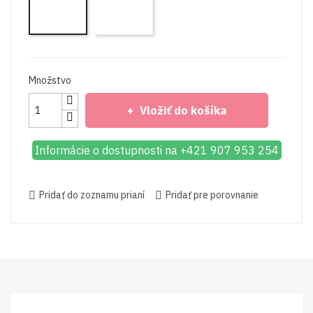
kočík
kočík
Axo
Axo
Style
Style
2022
2022
Meteorite
La
Množstvo
Rose
Vložiť do košíka
Informácie o dostupnosti na +421 907 953 254
Pridať do zoznamu prianí
Pridať pre porovnanie