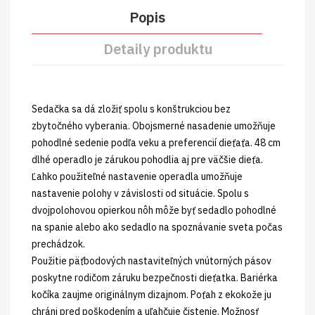
Popis
Detaily produktu
Sedačka sa dá zložiť spolu s konštrukciou bez
zbytočného vyberania. Obojsmerné nasadenie umožňuje
pohodlné sedenie podľa veku a preferencií dieťaťa. 48 cm
dlhé operadlo je zárukou pohodlia aj pre väčšie dieťa.
Ľahko použiteľné nastavenie operadla umožňuje
nastavenie polohy v závislosti od situácie. Spolu s
dvojpolohovou opierkou nôh môže byť sedadlo pohodlné
na spanie alebo ako sedadlo na spoznávanie sveta počas
prechádzok.
Použitie päťbodových nastaviteľných vnútorných pásov
poskytne rodičom záruku bezpečnosti dieťatka. Bariérka
kočíka zaujme originálnym dizajnom. Poťah z ekokože ju
chráni pred poškodením a uľahčuje čistenie. Možnosť