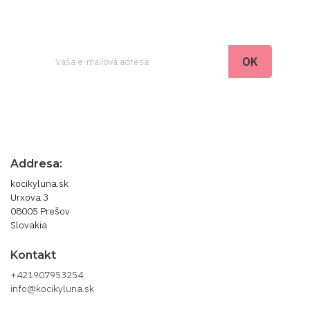
Odber noviniek môžete kedykoľvek zrušiť. Ak to
chcete urobiť, kontaktujte nás.
Addresa:
kocikyluna.sk
Urxova 3
08005 Prešov
Slovakia
Kontakt
+421907953254
info@kocikyluna.sk