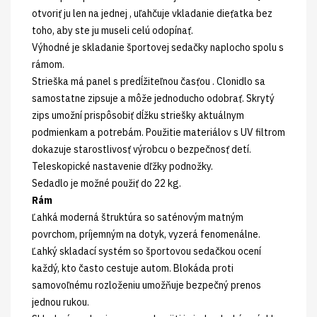
otvoriť ju len na jednej , uľahčuje vkladanie dieťatka bez
toho, aby ste ju museli celú odopínať.
Výhodné je skladanie športovej sedačky naplocho spolu s
rámom.
Strieška má panel s predĺžiteľnou časťou . Clonidlo sa
samostatne zipsuje a môže jednoducho odobrať. Skrytý
zips umožní prispôsobiť dĺžku striešky aktuálnym
podmienkam a potrebám. Použitie materiálov s UV filtrom
dokazuje starostlivosť výrobcu o bezpečnosť detí.
Teleskopické nastavenie dľžky podnožky.
Sedadlo je možné použiť do 22 kg.
Rám
Ľahká moderná štruktúra so saténovým matným
povrchom, príjemným na dotyk, vyzerá fenomenálne.
Ľahký skladací systém so športovou sedačkou ocení
každý, kto často cestuje autom. Blokáda proti
samovoľnému rozloženiu umožňuje bezpečný prenos
jednou rukou.