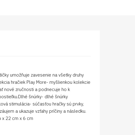
zdičky umožňuje zavesenie na všetky druhy
kcia hračiek Play More- myšlienkou kolekcie
vať nové zručnosti a podnecuje ho k
postieľku.Dlhé šnúrky- dlhé šnúrky
uková stimulácia- súčasťou hračky sú prvky,
 záujem a ukazuje vzťahy príčiny a následku.
m x 22 cm x 6 cm