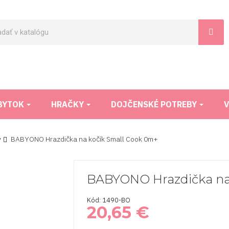
BYTOK
HRAČKY
DOJČENSKÉ POTREBY
V
y
BABYONO Hrazdička na kočík Small Cook 0m+
BABYONO Hrazdička na
Kód: 1490-BO
20,65 €