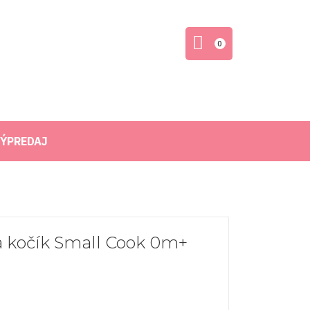
0
ÝPREDAJ
 kočík Small Cook 0m+