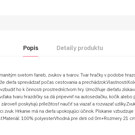
Popis
Detaily produktu
manitým svetom farieb, zvukov a tvarov. Tvar hračky v podobe hra
e dieťa sprevádzať počas cestovania a prechádzok.Vlastnosti:Kole
vzbudiť ho k činnosti prostredníctvom hry. Umožňuje dieťaťu získa
vďaka tvaru hrazdičky sa dá pripevniť na autosedačku, kočík alebo 
zároveň poskytujú príležitosť naučiť sa viazať a rozviazať uzlíky.Zv
iaci zvuk. Hrkanie má na dieťa upokojujúci účinok. Pískanie vzbudzuje
osť.Materiál: 100% polyesterVhodná pre deti od 0m+Rozmery 21 c