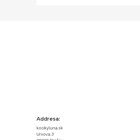
Prihláste sa pre newsle
novinky
Odber noviniek môžete kedykoľvek zrušiť. 
nás.
Addresa:
kocikyluna.sk
Urxova 3