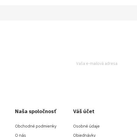
tter a získavajte
Ak to chcete urobiť, kontaktujte
Naša spoločnosť
Váš účet
Obchodné podmienky
Osobné údaje
O nás
Objednávky