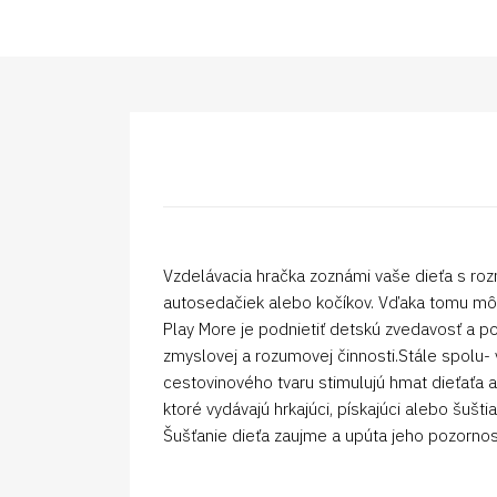
Vzdelávacia hračka zoznámi vaše dieťa s roz
autosedačiek alebo kočíkov. Vďaka tomu môž
Play More je podnietiť detskú zvedavosť a po
zmyslovej a rozumovej činnosti.Stále spolu- 
cestovinového tvaru stimulujú hmat dieťaťa a 
ktoré vydávajú hrkajúci, pískajúci alebo šušt
Šušťanie dieťa zaujme a upúta jeho pozorn