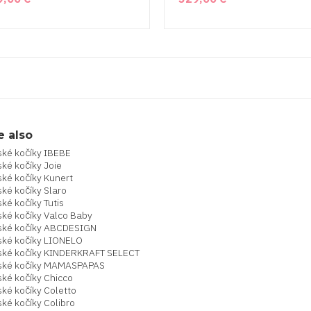
e also
ské kočíky IBEBE
ké kočíky Joie
ské kočíky Kunert
ké kočíky Slaro
ké kočíky Tutis
ské kočíky Valco Baby
ské kočíky ABCDESIGN
ské kočíky LIONELO
ské kočíky KINDERKRAFT SELECT
ské kočíky MAMASPAPAS
ské kočíky Chicco
ké kočíky Coletto
ké kočíky Colibro