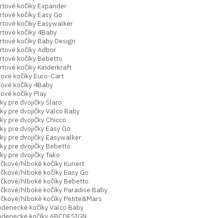
rtové kočíky Expander
rtové kočíky Easy Go
rtové kočíky Easywalker
rtové kočíky 4Baby
rtové kočíky Baby Design
rtové kočíky Adbor
rtové kočíky Bebetto
tové kočíky Kinderkraft
fové kočíky Euro-Cart
fové kočíky 4Baby
ové kočíky Play
ky pre dvojičky Slaro
ky pre dvojičky Valco Baby
ky pre dvojičky Chicco
ky pre dvojičky Easy Go
ky pre dvojičky Easywalker
ky pre dvojičky Bebetto
ky pre dvojičky Tako
ičkové/hlboké kočíky Kunert
ičkové/hlboké kočíky Easy Go
ičkové/hlboké kočíky Bebetto
ičkové/hlboké kočíky Paradise Baby
ičkové/hlboké kočíky Petite&Mars
odenecké kočíky Valco Baby
odenecké kočíky ABCDESIGN