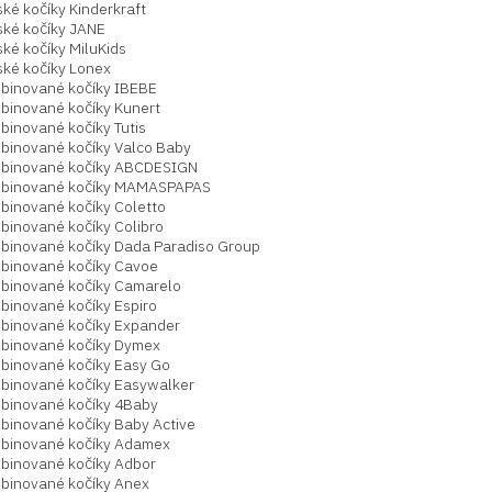
ké kočíky Kinderkraft
ské kočíky JANE
ké kočíky MiluKids
ské kočíky Lonex
binované kočíky IBEBE
binované kočíky Kunert
binované kočíky Tutis
binované kočíky Valco Baby
binované kočíky ABCDESIGN
binované kočíky MAMASPAPAS
binované kočíky Coletto
binované kočíky Colibro
binované kočíky Dada Paradiso Group
binované kočíky Cavoe
binované kočíky Camarelo
binované kočíky Espiro
binované kočíky Expander
binované kočíky Dymex
binované kočíky Easy Go
binované kočíky Easywalker
binované kočíky 4Baby
binované kočíky Baby Active
binované kočíky Adamex
binované kočíky Adbor
binované kočíky Anex