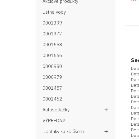
Akciové produkty
Ústne vody
0001399
0001377
0001558
0001566
Se
0000980
Det
Dets
0000979
Det
Dets
0001457
Dets
Det
0001462
Det
Det
Autosedačky

Det
Det
VÝPREDAJ!
Det
Dets
Doplnky ku kočíkom

Dets