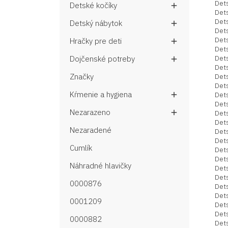
Det
Detské kočíky

Det
Det
Detský nábytok

Dets
Det
Hračky pre deti

Det
Det
Dojčenské potreby

Det
Det
Značky
Det
Kŕmenie a hygiena
Det

Det
Nezarazeno

Det
Det
Nezaradené
Det
Det
Cumlík
Det
Det
Náhradné hlavičky
Dets
Det
0000876
Dets
Det
0001209
Det
Det
0000882
Det