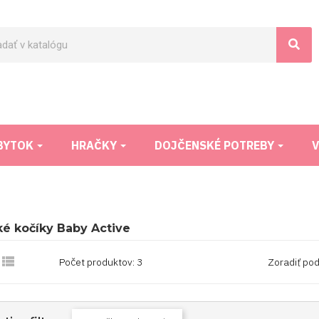
BYTOK
HRAČKY
DOJČENSKÉ POTREBY
V
é kočíky Baby Active

Počet produktov: 3
Zoradiť pod