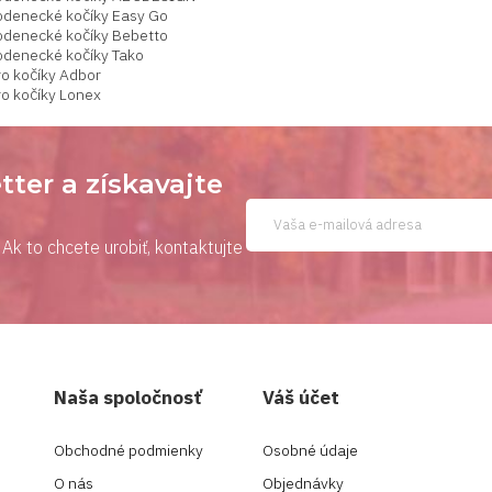
odenecké kočíky Easy Go
odenecké kočíky Bebetto
odenecké kočíky Tako
ro kočíky Adbor
ro kočíky Lonex
tter a získavajte
Ak to chcete urobiť, kontaktujte
Naša spoločnosť
Váš účet
Obchodné podmienky
Osobné údaje
O nás
Objednávky