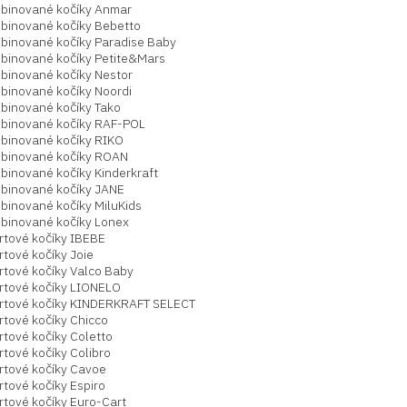
binované kočíky Anmar
binované kočíky Bebetto
binované kočíky Paradise Baby
binované kočíky Petite&Mars
binované kočíky Nestor
binované kočíky Noordi
binované kočíky Tako
binované kočíky RAF-POL
binované kočíky RIKO
binované kočíky ROAN
binované kočíky Kinderkraft
binované kočíky JANE
binované kočíky MiluKids
binované kočíky Lonex
rtové kočíky IBEBE
tové kočíky Joie
rtové kočíky Valco Baby
rtové kočíky LIONELO
rtové kočíky KINDERKRAFT SELECT
rtové kočíky Chicco
rtové kočíky Coletto
tové kočíky Colibro
rtové kočíky Cavoe
tové kočíky Espiro
rtové kočíky Euro-Cart