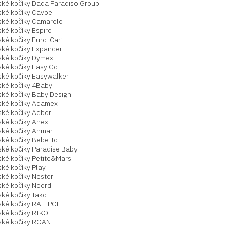
ské kočíky Dada Paradiso Group
ské kočíky Cavoe
ské kočíky Camarelo
ké kočíky Espiro
ské kočíky Euro-Cart
ské kočíky Expander
ské kočíky Dymex
ské kočíky Easy Go
ské kočíky Easywalker
ské kočíky 4Baby
ské kočíky Baby Design
ské kočíky Adamex
ské kočíky Adbor
ské kočíky Anex
ské kočíky Anmar
ské kočíky Bebetto
ské kočíky Paradise Baby
ské kočíky Petite&Mars
ké kočíky Play
ské kočíky Nestor
ké kočíky Noordi
ské kočíky Tako
ské kočíky RAF-POL
ské kočíky RIKO
ské kočíky ROAN