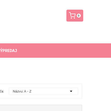
0
ÝPREDAJ

ľa:
Názvu: A - Z