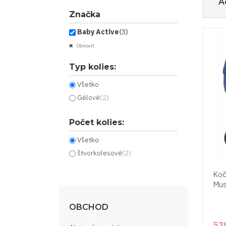
A
Značka
Baby Active
(3)
Obnoviť
Typ kolies:
Všetko
Gélové
(2)
Počet kolies:
Všetko
štvorkolesové
(2)
Koč
Mus
OBCHOD
52