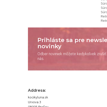
Súr
Súr
Súr
Ret
Ret
Prihláste sa pre newsle
novinky
Odber noviniek môžete kedykoľvek zrušiť. 
nás.
Addresa:
kocikyluna.sk
Urxova 3
08005 Prešov