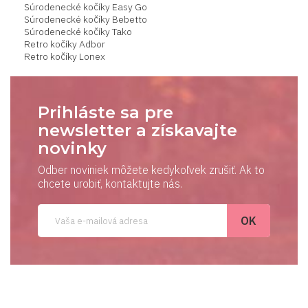
Súrodenecké kočíky Easy Go
Súrodenecké kočíky Bebetto
Súrodenecké kočíky Tako
Retro kočíky Adbor
Retro kočíky Lonex
Prihláste sa pre
newsletter a získavajte
novinky
Odber noviniek môžete kedykoľvek zrušiť. Ak to
chcete urobiť, kontaktujte nás.