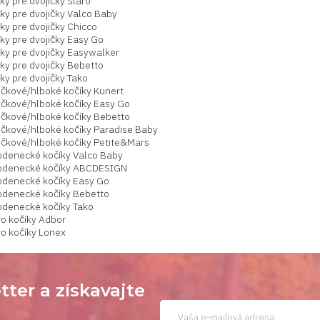
ky pre dvojičky Slaro
ky pre dvojičky Valco Baby
ky pre dvojičky Chicco
ky pre dvojičky Easy Go
ky pre dvojičky Easywalker
ky pre dvojičky Bebetto
ky pre dvojičky Tako
ičkové/hlboké kočíky Kunert
ičkové/hlboké kočíky Easy Go
ičkové/hlboké kočíky Bebetto
ičkové/hlboké kočíky Paradise Baby
ičkové/hlboké kočíky Petite&Mars
odenecké kočíky Valco Baby
odenecké kočíky ABCDESIGN
odenecké kočíky Easy Go
odenecké kočíky Bebetto
odenecké kočíky Tako
ro kočíky Adbor
ro kočíky Lonex
tter a získavajte