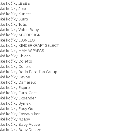
ské kočíky IBEBE
ké kočíky Joie
ské kočíky Kunert
ké kočíky Slaro
ké kočíky Tutis
ské kočíky Valco Baby
ské kočíky ABCDESIGN
ské kočíky LIONELO
ské kočíky KINDERKRAFT SELECT
ské kočíky MAMASPAPAS
ské kočíky Chicco
ké kočíky Coletto
ké kočíky Colibro
ské kočíky Dada Paradiso Group
ské kočíky Cavoe
ské kočíky Camarelo
ké kočíky Espiro
ské kočíky Euro-Cart
ské kočíky Expander
ské kočíky Dymex
ské kočíky Easy Go
ské kočíky Easywalker
ské kočíky 4Baby
ské kočíky Baby Active
ské kočíky Baby Design