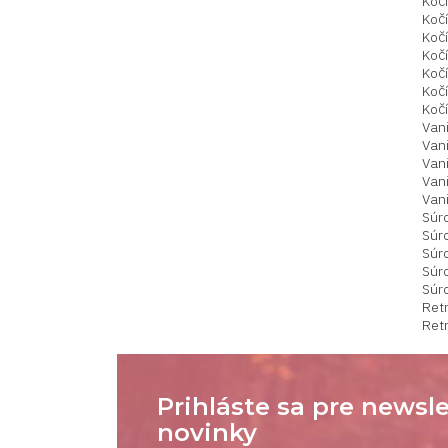
Kočí
Kočí
Kočí
Kočí
Kočí
Kočí
Kočí
Van
Van
Van
Van
Van
Súr
Súr
Súr
Súr
Súr
Ret
Ret
Prihláste sa pre newsle
novinky