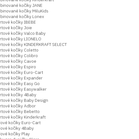
binované kočíky JANE
binované kočíky MiluKids
binované kočíky Lonex
rtové kočíky IBEBE
tové kočíky Joie
rtové kočíky Valco Baby
rtové kočíky LIONELO
rtové kočíky KINDERKRAFT SELECT
rtové kočíky Coletto
tové kočíky Colibro
rtové kočíky Cavoe
tové kočíky Espiro
rtové kočíky Euro-Cart
rtové kočíky Expander
rtové kočíky Easy Go
rtové kočíky Easywalker
rtové kočíky 4Baby
rtové kočíky Baby Design
rtové kočíky Adbor
rtové kočíky Bebetto
tové kočíky Kinderkraft
fové kočíky Euro-Cart
fové kočíky 4Baby
ové kočíky Play