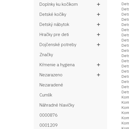
Det
Doplnky ku kočíkom

Det
Detské kočíky
Det

Det
Detský nábytok
Det

Det
Hračky pre deti

Det
Dets
Dojčenské potreby

Det
Dets
Značky
Det
Det
Kŕmenie a hygiena

Det
Det
Nezarazeno

Dets
Det
Nezaradené
Dets
Det
Cumlík
Kom
Kom
Náhradné hlavičky
Kom
Kom
0000876
Kom
Kom
0001209
Kom