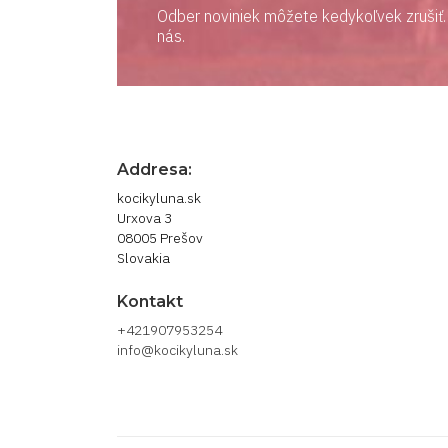
Odber noviniek môžete kedykoľvek zrušiť. 
nás.
Addresa:
kocikyluna.sk
Urxova 3
08005 Prešov
Slovakia
Kontakt
+421907953254
info@kocikyluna.sk