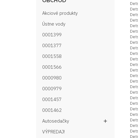
OBCHOD
Det
Dets
Akciové produkty
Det
Dets
Ústne vody
Dets
Det
0001399
Det
Det
0001377
Det
Det
0001558
Det
Dets
0001566
Dets
Det
0000980
Det
Det
0000979
Dets
Det
0001457
Det
Det
0001462
Det
Det
Autosedačky

Det
Det
VÝPREDAJ!
Det