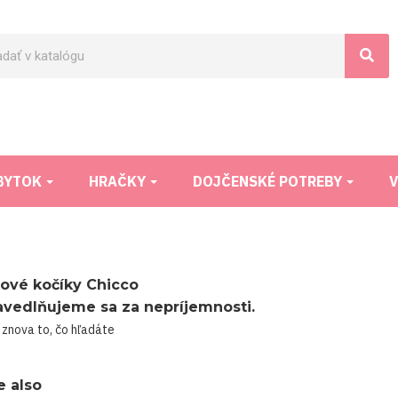
BYTOK
HRAČKY
DOJČENSKÉ POTREBY
V
ové kočíky Chicco
avedlňujeme sa za nepríjemnosti.
 znova to, čo hľadáte
e also