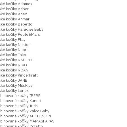
ské kočíky Adamex
ské kočíky Adbor
ské kočíky Anex
ské kočíky Anmar
ské kočíky Bebetto
ské kočíky Paradise Baby
ské kočíky Petite&Mars
ké kočíky Play
ské kočíky Nestor
ké kočíky Noordi
ské kočíky Tako
ské kočíky RAF-POL
ské kočíky RIKO
ské kočíky ROAN
ké kočíky Kinderkraft
ské kočíky JANE
ké kočíky MiluKids
ské kočíky Lonex
binované kočíky IBEBE
binované kočíky Kunert
binované kočíky Tutis
binované kočíky Valco Baby
binované kočíky ABCDESIGN
binované kočíky MAMASPAPAS
binované kočíky Coletto