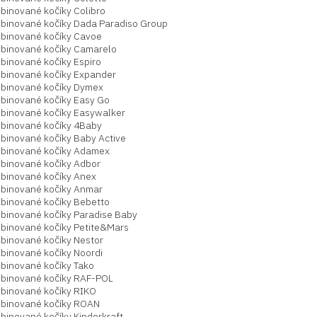
binované kočíky Colibro
binované kočíky Dada Paradiso Group
binované kočíky Cavoe
binované kočíky Camarelo
binované kočíky Espiro
binované kočíky Expander
binované kočíky Dymex
binované kočíky Easy Go
binované kočíky Easywalker
binované kočíky 4Baby
binované kočíky Baby Active
binované kočíky Adamex
binované kočíky Adbor
binované kočíky Anex
binované kočíky Anmar
binované kočíky Bebetto
binované kočíky Paradise Baby
binované kočíky Petite&Mars
binované kočíky Nestor
binované kočíky Noordi
binované kočíky Tako
binované kočíky RAF-POL
binované kočíky RIKO
binované kočíky ROAN
binované kočíky Kinderkraft