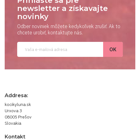
Prihláste sa pre
newsletter a získavajte
novinky
Odber noviniek môžete kedykoľvek zrušiť. Ak to
chcete urobiť, kontaktujte nás.
Addresa:
kocikyluna.sk
Urxova 3
08005 Prešov
Slovakia
Kontakt