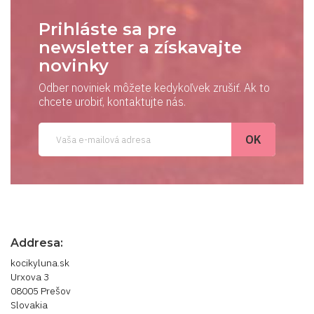
Prihláste sa pre
newsletter a získavajte
novinky
Odber noviniek môžete kedykoľvek zrušiť. Ak to
chcete urobiť, kontaktujte nás.
Addresa:
kocikyluna.sk
Urxova 3
08005 Prešov
Slovakia